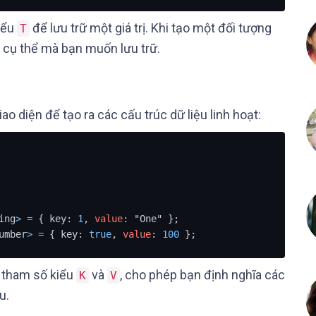
iểu
để lưu trữ một giá trị. Khi tạo một đối tượng
T
ệu cụ thể mà bạn muốn lưu trữ.
o diện để tạo ra các cấu trúc dữ liệu linh hoạt:
ing
>
=
 { key: 
1
, 
value
: "One" };

umber
>
=
 { key: 
true
, 
value
: 
100
 };
 tham số kiểu
và
, cho phép bạn định nghĩa các
K
V
u.