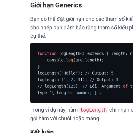
Giới hạn Generics
Bạn có thể đặt giới hạn cho các tham số k
cho phép bạn đảm bảo rằng tham số kiểu phả
cụ thể:
function
 logLength
<
T extends { length: n
    console.
log
(arg.length);

}

logLength("Hello"); 
/
/
 Output: 
5
logLength([
1
, 
2
, 
3
]); 
/
/
 Output: 
3
/
/
 logLength(
123
); 
/
/
 Lỗi: Argument 
of
 t
type 
'{ length: number; }'
.
Trong ví dụ này, hàm
chỉ nhận 
logLength
gọi hàm với chuỗi hoặc mảng.
Kết luận