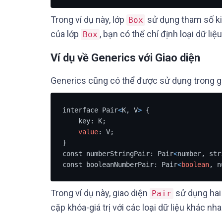
Trong ví dụ này, lớp
sử dụng tham số k
Box
của lớp
, bạn có thể chỉ định loại dữ li
Box
Ví dụ về Generics với Giao diện
Generics cũng có thể được sử dụng trong gia
interface Pair
<
K, V
>
 {

    key: K;

value
: V;

}

const numberStringPair: Pair
<
number, str
const booleanNumberPair: Pair
<
boolean
, n
Trong ví dụ này, giao diện
sử dụng hai
Pair
cặp khóa-giá trị với các loại dữ liệu khác nha