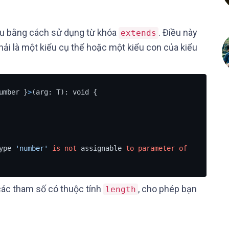
iểu bằng cách sử dụng từ khóa
. Điều này
extends
i là một kiểu cụ thể hoặc một kiểu con của kiểu
umber }
>
(arg: T): void {

ype 
'number'
is
not
 assignable 
to
parameter
of
các tham số có thuộc tính
, cho phép bạn
length