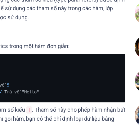
thể sử dụng các tham số này trong các hàm, lớp
ược sử dụng.
rics trong một hàm đơn giản:
về 
5
/
 Trả về "Hello"
am số kiểu
. Tham số này cho phép hàm nhận bất
T
hi gọi hàm, bạn có thể chỉ định loại dữ liệu bằng