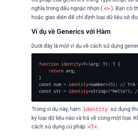
nghĩa trong dấu ngoặc nhọn (
). Bạn có 
<>
hoặc giao diện để chỉ định loại dữ liệu sẽ đ
Ví dụ về Generics với Hàm
Dưới đây là một ví dụ về cách sử dụng gene
function
identity
<
T
>
(arg: T): T {

return
 arg;

}

const num 
=
identity
<
number
>
(
5
); 
/
/
 Trả 
const str 
=
identity
<
string
>
("Hello"); 
/
Trong ví dụ này, hàm
sử dụng th
identity
kỳ loại dữ liệu nào và trả về cùng một loại. K
cách sử dụng cú pháp
.
<T>