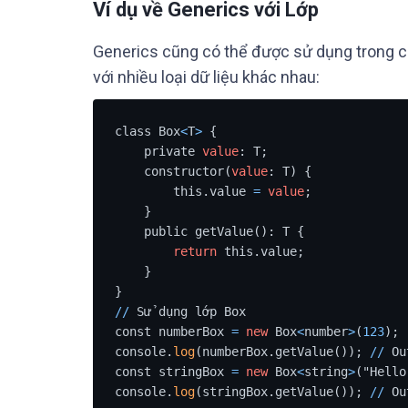
Ví dụ về Generics với Lớp
Generics cũng có thể được sử dụng trong cá
với nhiều loại dữ liệu khác nhau:
class Box
<
T
>
 {

    private 
value
: T;

    constructor(
value
: T) {

        this.value 
=
value
;

    }

    public getValue(): T {

return
 this.value;

    }

/
/
 Sử dụng lớp Box

const numberBox 
=
new
 Box
<
number
>
(
123
);

console.
log
(numberBox.getValue()); 
/
/
 Ou
const stringBox 
=
new
 Box
<
string
>
("Hello"
console.
log
(stringBox.getValue()); 
/
/
 Ou