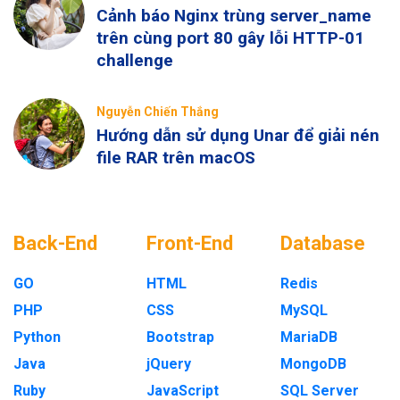
Cảnh báo Nginx trùng server_name
trên cùng port 80 gây lỗi HTTP-01
challenge
Nguyễn Chiến Thắng
Hướng dẫn sử dụng Unar để giải nén
file RAR trên macOS
Back-End
Front-End
Database
GO
HTML
Redis
PHP
CSS
MySQL
Python
Bootstrap
MariaDB
Java
jQuery
MongoDB
Ruby
JavaScript
SQL Server