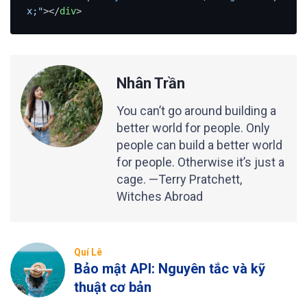
x;"
>
</
div
>
Nhân Trần
You can’t go around building a
better world for people. Only
people can build a better world
for people. Otherwise it’s just a
cage. —Terry Pratchett,
Witches Abroad
Quí Lê
Bảo mật API: Nguyên tắc và kỹ
thuật cơ bản