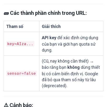
🧱 Các thành phần chính trong URL:
Tham số
Giải thích
API key
để xác định ứng dụng
key=AIza...
của bạn và giới hạn quota sử
dụng.
(Cũ, nay không cần thiết) →
báo rằng bạn
không
dùng thiết
sensor=false
bị có cảm biến định vị. Google
đã bỏ qua tham số này từ lâu
(deprecated).
⚠️ Cảnh báo: