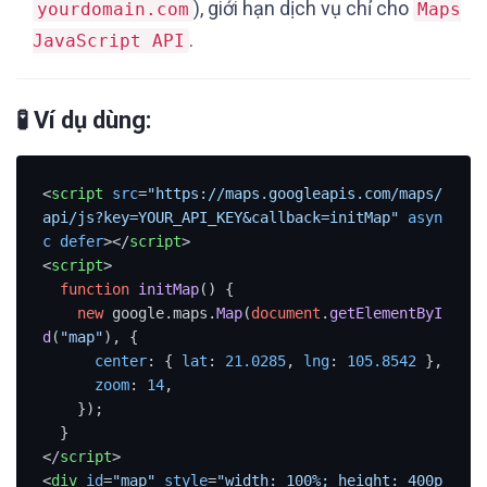
), giới hạn dịch vụ chỉ cho
yourdomain.com
Maps
.
JavaScript API
🧪 Ví dụ dùng:
<
script
src
=
"https://maps.googleapis.com/maps/
api/js?key=YOUR_API_KEY&callback=initMap"
asyn
c
defer
>
</
script
>
<
script
>
function
initMap
(
) {

new
 google.
maps
.
Map
(
document
.
getElementByI
d
(
"map"
), {

center
: { 
lat
: 
21.0285
, 
lng
: 
105.8542
 },

zoom
: 
14
,

    });

</
script
>
<
div
id
=
"map"
style
=
"width: 100%; height: 400p