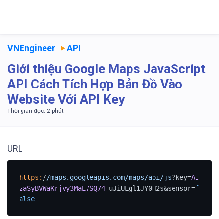
VNEngineer
API
Giới thiệu Google Maps JavaScript
API Cách Tích Hợp Bản Đồ Vào
Website Với API Key
URL
https:
/
/maps.googleapis.com/maps
/api/js
?key=
AI
zaSyBVWaKrjvy3MaE7SQ74
_uJiULgl1JY0H2s&sensor=
f
alse