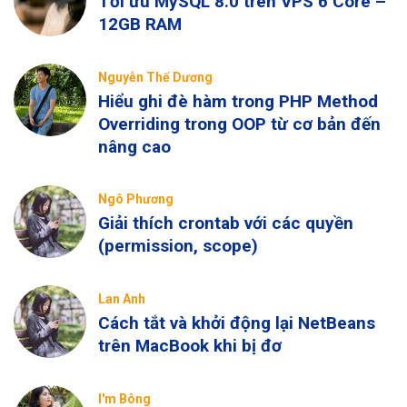
Tối ưu MySQL 8.0 trên VPS 6 Core –
12GB RAM
Nguyễn Thế Dương
Hiểu ghi đè hàm trong PHP Method
Overriding trong OOP từ cơ bản đến
nâng cao
Ngô Phương
Giải thích crontab với các quyền
(permission, scope)
Lan Anh
Cách tắt và khởi động lại NetBeans
trên MacBook khi bị đơ
I'm Bông