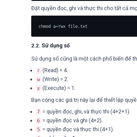
Đặt quyền đọc, ghi và thực thi cho tất cả mọ
chmod a
+
rwx file.txt
Sử dụng số
2.2.
Sử dụng số cũng là một cách phổ biến để th
(Read) = 4.
r
(Write) = 2.
w
(Execute) = 1.
x
Bạn cộng các giá trị này lại để thiết lập quyề
= quyền đọc, ghi, và thực thi (4+2+1).
7
= quyền đọc và ghi (4+2).
6
= quyền đọc và thực thi (4+1).
5