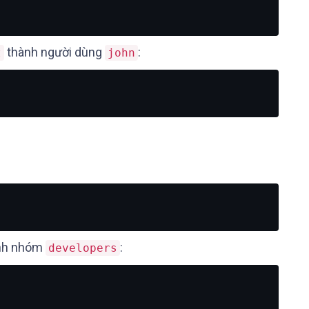
thành người dùng
:
t
john
nh nhóm
:
developers