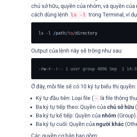
chủ sở hữu, quyền của nhóm, và quyền của
cách dùng lệnh
trong Terminal, ví dụ
ls -l
ls 
-
l 
/
path
/
to
/
directory
Output của lệnh này sẽ trông như sau:
-
rw
-
r
--r-- 1 user group 4096 Sep  1 14:3
Ở đây, mỗi file sẽ có 10 ký tự biểu thị quyền:
Ký tự đầu tiên: Loại file (
là file thông t
-
Ba ký tự tiếp theo: Quyền của
chủ sở hữu
(
Ba ký tự kế tiếp: Quyền của
nhóm
(Group).
Ba ký tự cuối: Quyền của
người khác
(Othe
Các quyền cơ bản bao gồm: