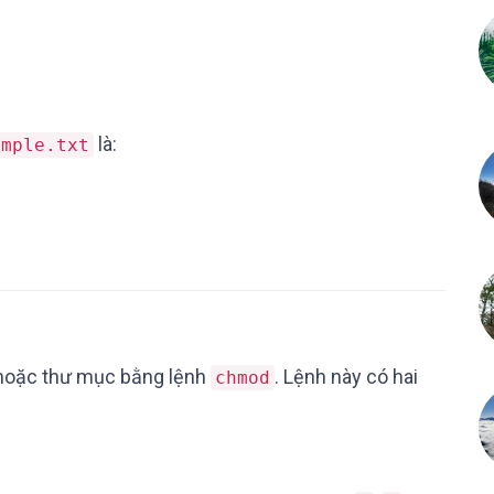
là:
ample.txt
e hoặc thư mục bằng lệnh
. Lệnh này có hai
chmod