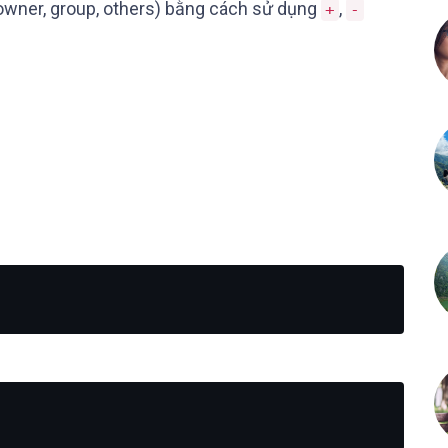
owner, group, others) bằng cách sử dụng
,
+
-