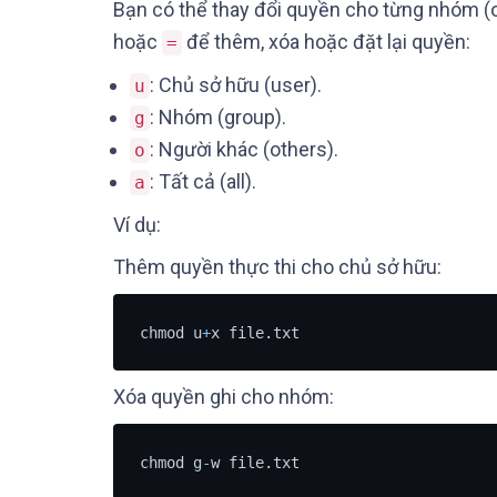
Bạn có thể thay đổi quyền cho từng nhóm (
hoặc
để thêm, xóa hoặc đặt lại quyền:
=
: Chủ sở hữu (user).
u
: Nhóm (group).
g
: Người khác (others).
o
: Tất cả (all).
a
Ví dụ:
Thêm quyền thực thi cho chủ sở hữu:
chmod u
+
x file.txt
Xóa quyền ghi cho nhóm:
chmod g
-
w file.txt