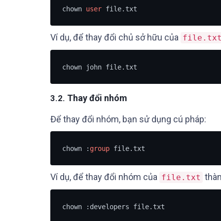
chown 
user
 file.txt
Ví dụ, để thay đổi chủ sở hữu của
file.tx
chown john file.txt
Thay đổi nhóm
3.2.
Để thay đổi nhóm, bạn sử dụng cú pháp:
chown :
group
 file.txt
Ví dụ, để thay đổi nhóm của
thà
file.txt
chown :developers file.txt