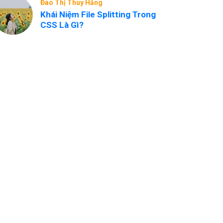
Đào Thị Thúy Hằng
Khái Niệm File Splitting Trong
CSS Là Gì?