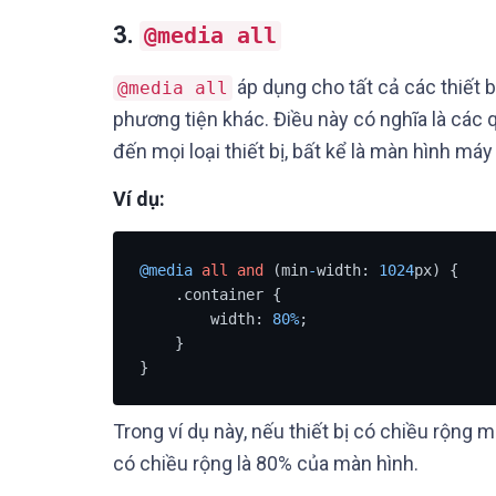
3.
@media all
áp dụng cho tất cả các thiết b
@media all
phương tiện khác. Điều này có nghĩa là các
đến mọi loại thiết bị, bất kể là màn hình máy
Ví dụ:
@media
all
and
 (min
-
width: 
1024
px) {

    .container {

        width: 
80
%
;

    }

}
Trong ví dụ này, nếu thiết bị có chiều rộng
có chiều rộng là 80% của màn hình.