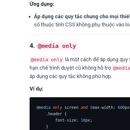
Ứng dụng:
Áp dụng các quy tắc chung cho mọi thiết
số thuộc tính CSS không phụ thuộc vào loại
4.
@media only
là một cách để áp dụng quy t
@media only
hạn chế trình duyệt cũ không hỗ trợ
@medi
áp dụng các quy tắc không phù hợp.
Ví dụ:
@media
only
 screen 
and
 (max
-
width: 
600
px
    .header {

        font
-
size: 
18
px;

    }
