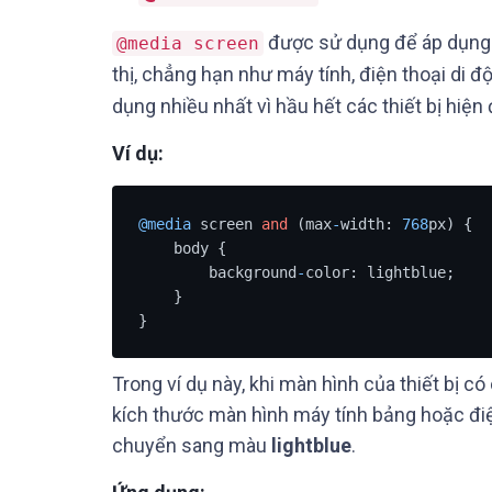
được sử dụng để áp dụng c
@media screen
thị, chẳng hạn như máy tính, điện thoại di đ
dụng nhiều nhất vì hầu hết các thiết bị hiện
Ví dụ:
@media
 screen 
and
 (max
-
width: 
768
px) {

    body {

        background
-
color: lightblue;

    }

}
Trong ví dụ này, khi màn hình của thiết bị 
kích thước màn hình máy tính bảng hoặc điệ
chuyển sang màu
lightblue
.