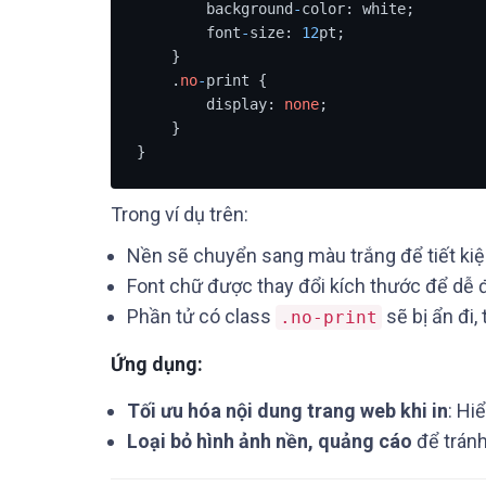
        background
-
color: white;

        font
-
size: 
12
pt;

    }

    .
no
-
print {

        display: 
none
;

    }

}
Trong ví dụ trên:
Nền sẽ chuyển sang màu trắng để tiết kiệ
Font chữ được thay đổi kích thước để dễ đ
Phần tử có class
sẽ bị ẩn đi,
.no-print
Ứng dụng:
Tối ưu hóa nội dung trang web khi in
: Hi
Loại bỏ hình ảnh nền, quảng cáo
để tránh