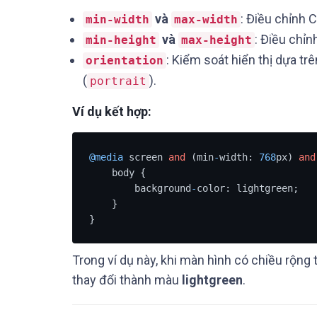
và
: Điều chỉnh 
min-width
max-width
và
: Điều chỉ
min-height
max-height
: Kiểm soát hiển thị dựa t
orientation
(
).
portrait
Ví dụ kết hợp:
@media
 screen 
and
 (min
-
width: 
768
px) 
and
    body {

        background
-
color: lightgreen;

    }

}
Trong ví dụ này, khi màn hình có chiều rộng 
thay đổi thành màu
lightgreen
.