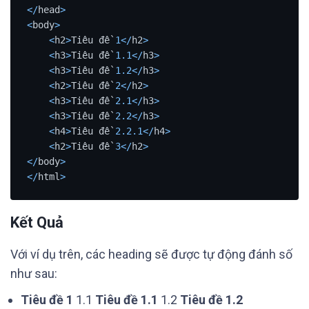
<
/
head
>
<
body
>
<
h2
>
Tiêu đề 
1
<
/
h2
>
<
h3
>
Tiêu đề 
1.1
<
/
h3
>
<
h3
>
Tiêu đề 
1.2
<
/
h3
>
<
h2
>
Tiêu đề 
2
<
/
h2
>
<
h3
>
Tiêu đề 
2.1
<
/
h3
>
<
h3
>
Tiêu đề 
2.2
<
/
h3
>
<
h4
>
Tiêu đề 
2.2
.1
<
/
h4
>
<
h2
>
Tiêu đề 
3
<
/
h2
>
<
/
body
>
<
/
html
>
Kết Quả
Với ví dụ trên, các heading sẽ được tự động đánh số
như sau:
Tiêu đề 1
1.1
Tiêu đề 1.1
1.2
Tiêu đề 1.2