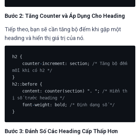
Bước 2: Tăng Counter và Áp Dụng Cho Heading
Tiếp theo, bạn sẽ cần tăng bộ đếm khi gặp một
heading và hiển thị giá trị của nó.
h2 {

    counter
-
increment: section; 
/* Tăng bộ đếm 
mỗi khi có h2 */
}

h2::before {

    content: counter(section) ". "; 
/* Hiển th
ị số trước heading */
    font
-
weight: bold; 
/* Định dạng số */
}
Bước 3: Đánh Số Các Heading Cấp Thấp Hơn