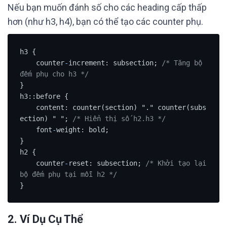
Nếu bạn muốn đánh số cho các heading cấp thấp
hơn (như h3, h4), bạn có thể tạo các counter phụ.
h3 {

    counter
-
increment: subsection; 
/* Tăng bộ 
đếm phụ cho h3 */
}

h3::before {

    content: counter(section) "." counter(subs
ection) " "; 
/* Hiển thị số h2.h3 */
    font
-
weight: bold;

}

h2 {

    counter
-
reset: subsection; 
/* Khởi tạo lại 
bộ đếm phụ tại mỗi h2 */
}
2.
Ví Dụ Cụ Thể