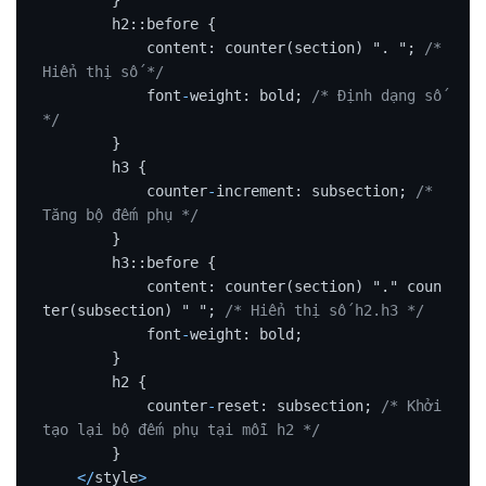
        h2::before {

            content: counter(section) ". "; 
/* 
Hiển thị số */
            font
-
weight: bold; 
/* Định dạng số 
*/
        }

        h3 {

            counter
-
increment: subsection; 
/* 
Tăng bộ đếm phụ */
        }

        h3::before {

            content: counter(section) "." coun
ter(subsection) " "; 
/* Hiển thị số h2.h3 */
            font
-
weight: bold;

        }

        h2 {

            counter
-
reset: subsection; 
/* Khởi 
tạo lại bộ đếm phụ tại mỗi h2 */
        }

<
/
style
>