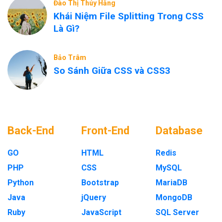
Đào Thị Thúy Hằng
Khái Niệm File Splitting Trong CSS
Là Gì?
Bảo Trâm
So Sánh Giữa CSS và CSS3
Back-End
Front-End
Database
GO
HTML
Redis
PHP
CSS
MySQL
Python
Bootstrap
MariaDB
Java
jQuery
MongoDB
Ruby
JavaScript
SQL Server