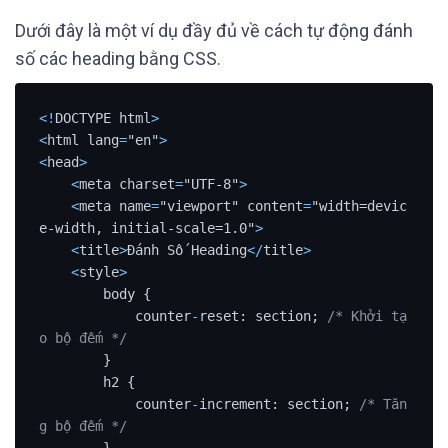
Dưới đây là một ví dụ đầy đủ về cách tự động đánh
số các heading bằng CSS.
<
!
DOCTYPE html
>
<
html lang
=
"en"
>
<
head
>
<
meta charset
=
"UTF-8"
>
<
meta name
=
"viewport" content
=
"width=devic
e-width, initial-scale=1.0"
>
<
title
>
Đánh Số Heading
<
/
title
>
<
style
>
        body {

            counter
-
reset: section; 
/* Khởi tạ
o bộ đếm */
        }

        h2 {

            counter
-
increment: section; 
/* Tăn
g bộ đếm */
        }
