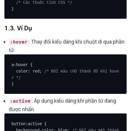
/* Các thuộc tính CSS */
}
1.3. Ví Dụ
: Thay đổi kiểu dáng khi chuột di qua phần
:hover
tử.
a:hover {

  color: red; 
/* Đổi màu chữ thành đỏ khi hove
r */
}
: Áp dụng kiểu dáng khi phần tử đang
:active
được nhấn.
button:active {

  background
-
color: blue; 
/* Đổi màu nền thành 