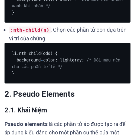
xanh khi nhấn */
}
: Chọn các phần tử con dựa trên
:nth-child(n)
vị trí của chúng.
li:nth
-
child(odd) {

  background
-
color: lightgray; 
/* Đổi màu nền 
cho các phần tử lẻ */
}
2. Pseudo Elements
2.1. Khái Niệm
Pseudo elements
là các phần tử ảo được tạo ra để
áp dụng kiểu dáng cho một phần cụ thể của một