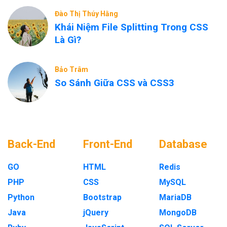
Đào Thị Thúy Hằng
Khái Niệm File Splitting Trong CSS
Là Gì?
Bảo Trâm
So Sánh Giữa CSS và CSS3
Back-End
Front-End
Database
GO
HTML
Redis
PHP
CSS
MySQL
Python
Bootstrap
MariaDB
Java
jQuery
MongoDB