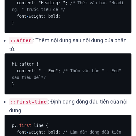
  content: "Heading: "; 
/* Thêm văn bản "Headi
ng: " trước tiêu đề */
  font
-
weight: bold;

}
: Thêm nội dung sau nội dung của phần
::after
tử.
h1::after {

  content: " - End"; 
/* Thêm văn bản " - End" 
sau tiêu đề */
}
: Định dạng dòng đầu tiên của nội
::first-line
dung.
p::
first
-
line {

  font
-
weight: bold; 
/* Làm đậm dòng đầu tiên 