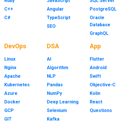
Ruby
JavaScript
SQL Server
C++
Angular
PostgreSQL
C#
TypeScript
Oracle
Database
SEO
GraphQL
DevOps
DSA
App
Linux
AI
Flutter
Nginx
Algorithm
Android
Apache
NLP
Swift
Kubernetes
Pandas
Objective-C
Azure
NumPy
Kolin
Docker
Deep Learning
React
GCP
Selenium
Questions
GIT
Kafka