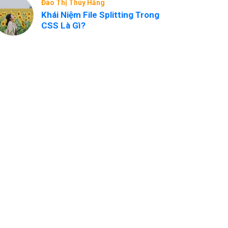
Đào Thị Thúy Hằng
Khái Niệm File Splitting Trong
CSS Là Gì?