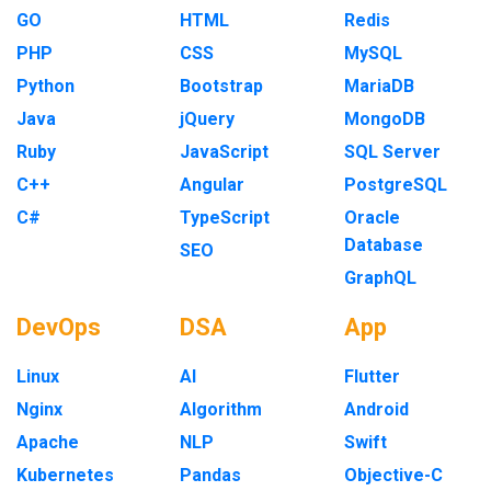
GO
HTML
Redis
PHP
CSS
MySQL
Python
Bootstrap
MariaDB
Java
jQuery
MongoDB
Ruby
JavaScript
SQL Server
C++
Angular
PostgreSQL
C#
TypeScript
Oracle
Database
SEO
GraphQL
DevOps
DSA
App
Linux
AI
Flutter
Nginx
Algorithm
Android
Apache
NLP
Swift
Kubernetes
Pandas
Objective-C