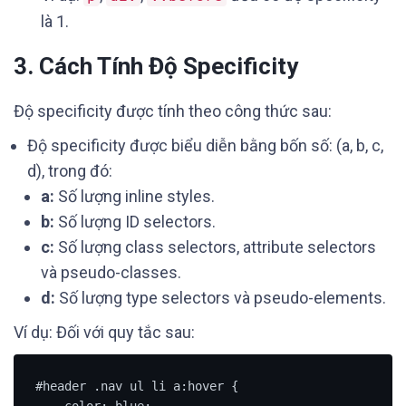
là 1.
3. Cách Tính Độ Specificity
Độ specificity được tính theo công thức sau:
Độ specificity được biểu diễn bằng bốn số: (a, b, c,
d), trong đó:
a:
Số lượng inline styles.
b:
Số lượng ID selectors.
c:
Số lượng class selectors, attribute selectors
và pseudo-classes.
d:
Số lượng type selectors và pseudo-elements.
Ví dụ: Đối với quy tắc sau:
#header .nav ul li a:hover {

    color: blue;
