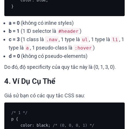
}
a = 0
(không có inline styles)
b = 1
(1 ID selector là
)
#header
c = 3
(1 class là
, 1 type là
, 1 type là
, 1
.nav
ul
li
type là
, 1 pseudo-class là
)
a
:hover
d = 0
(không có pseudo-elements)
Do đó, độ specificity của quy tắc này là (0, 1, 3, 0).
4. Ví Dụ Cụ Thể
Giả sử bạn có các quy tắc CSS sau:
/* 1 */
p {

    color: black; 
/* (0, 0, 0, 1) */