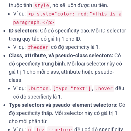
thuộc tính
, nó sẽ luôn được ưu tiên.
style
Ví dụ:
<p style="color: red;">This is a
paragraph.</p>
ID selectors:
Có độ specificity cao. Mỗi ID selector
trong quy tắc có giá trị 1 cho ID.
Ví dụ:
có độ specificity là 1.
#header
Class, attribute, và pseudo-class selectors:
Có
độ specificity trung bình. Mỗi loại selector này có
giá trị 1 cho mỗi class, attribute hoặc pseudo-
class.
Ví dụ:
,
,
đều
.button
[type="text"]
:hover
có độ specificity là 1.
Type selectors và pseudo-element selectors:
Có
độ specificity thấp. Mỗi selector này có giá trị 1
cho mỗi phần tử.
Ví dụ:
,
,
đều có độ specificity
p
div
::before