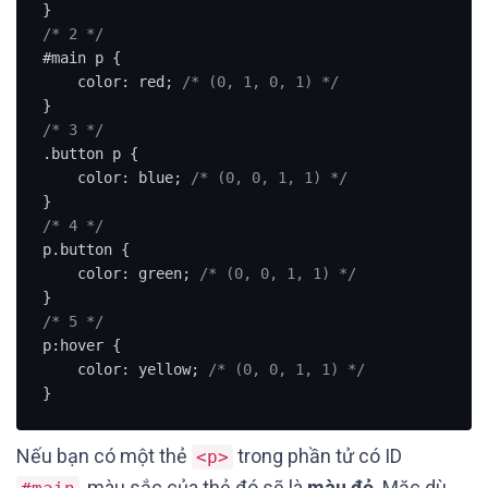
/* 2 */
#main p {

    color: red; 
/* (0, 1, 0, 1) */
/* 3 */
.button p {

    color: blue; 
/* (0, 0, 1, 1) */
/* 4 */
p.button {

    color: green; 
/* (0, 0, 1, 1) */
/* 5 */
p:hover {

    color: yellow; 
/* (0, 0, 1, 1) */
}
Nếu bạn có một thẻ
trong phần tử có ID
<p>
, màu sắc của thẻ đó sẽ là
màu đỏ
. Mặc dù