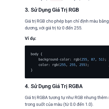
3.
Sử Dụng Giá Trị RGB
Giá trị RGB cho phép bạn chỉ định màu bằng
dương, với giá trị từ 0 đến 255.
Ví dụ:
body {

    background
-
color: rgb(
255
, 
87
, 
51
); 
    color: rgb(
255
, 
255
, 
255
);          
}
4.
Sử Dụng Giá Trị RGBA
Giá trị RGBA tương tự như RGB nhưng thêm 
trong suốt của màu (từ 0.0 đến 1.0).