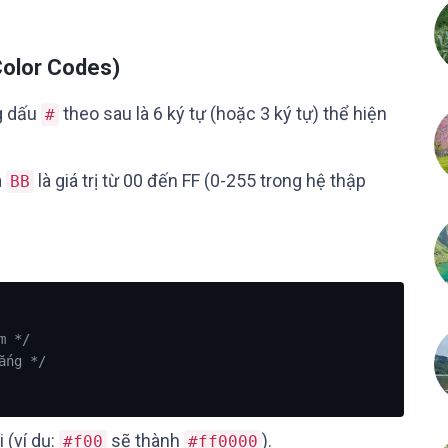
olor Codes)
g dấu
theo sau là 6 ký tự (hoặc 3 ký tự) thể hiện
#
à
là giá trị từ 00 đến FF (0-255 trong hệ thập
BB
m */
ắng */
 (ví dụ:
sẽ thành
).
#f00
#ff0000