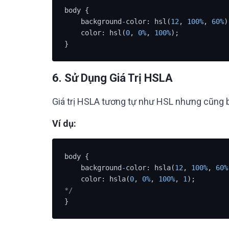
body {

    background
-
color: hsl(
12
, 
100
%
, 
60
%
)
    color: hsl(
0
, 
0
%
, 
100
%
);            
}
6.
Sử Dụng Giá Trị HSLA
Giá trị HSLA tương tự như HSL nhưng cũng 
Ví dụ:
body {

    background
-
color: hsla(
12
, 
100
%
, 
60
%
    color: hsla(
0
, 
0
%
, 
100
%
, 
1
);        
*/
}