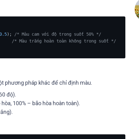
0.5
); 
/* Màu cam với độ trong suốt 50% */
     
/* Màu trắng hoàn toàn không trong suốt */
 một phương pháp khác để chỉ định màu.
60 độ).
 hòa, 100% – bão hòa hoàn toàn).
rắng).