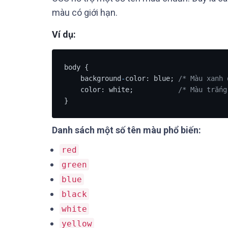
màu có giới hạn.
Ví dụ:
body {

    background
-
color: blue; 
/* Màu xanh 
    color: white;           
/* Màu trắng
}
Danh sách một số tên màu phổ biến:
red
green
blue
black
white
yellow