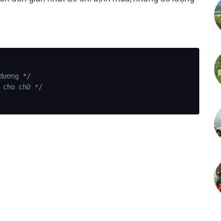
dương */
 cho chữ */