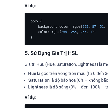
Ví dụ:
body {

    background
-
color: rgba(
255
, 
87
, 
51
, 
    color: rgba(
255
, 
255
, 
255
, 
1
);      
}
5.
Sử Dụng Giá Trị HSL
Giá trị HSL (Hue, Saturation, Lightness) là
Hue
là góc trên vòng tròn màu (từ 0 đến 3
Saturation
là độ bão hòa (0% – không bão
Lightness
là độ sáng (0% – đen, 100% – t
Ví dụ: