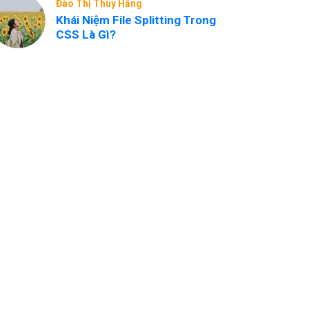
Đào Thị Thúy Hằng
Khái Niệm File Splitting Trong
CSS Là Gì?