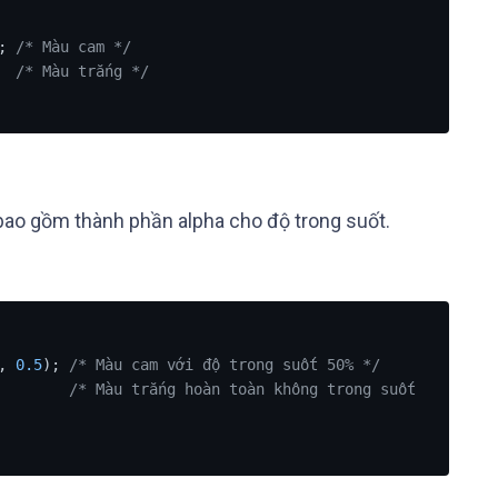
; 
/* Màu cam */
  
/* Màu trắng */
bao gồm thành phần alpha cho độ trong suốt.
, 
0.5
); 
/* Màu cam với độ trong suốt 50% */
        
/* Màu trắng hoàn toàn không trong suốt 