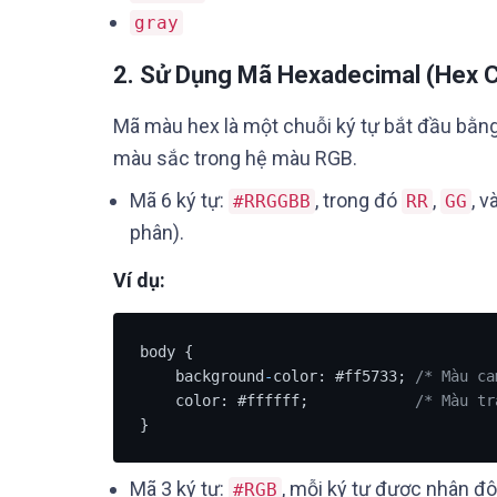
gray
2.
Sử Dụng Mã Hexadecimal (Hex C
Mã màu hex là một chuỗi ký tự bắt đầu bằn
màu sắc trong hệ màu RGB.
Mã 6 ký tự:
, trong đó
,
, v
#RRGGBB
RR
GG
phân).
Ví dụ:
body {

    background
-
color: #ff5733; 
/* Màu ca
    color: #ffffff;            
/* Màu tr
}
Mã 3 ký tự:
, mỗi ký tự được nhân đôi
#RGB