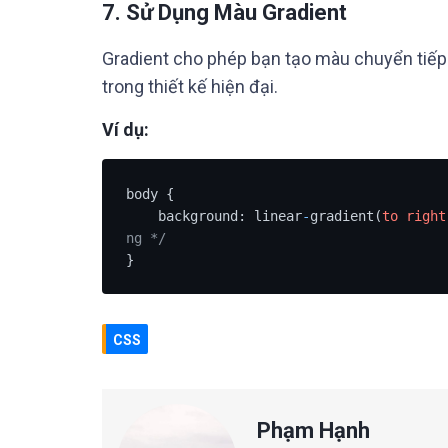
7.
Sử Dụng Màu Gradient
Gradient cho phép bạn tạo màu chuyển tiếp
trong thiết kế hiện đại.
Ví dụ:
body {

    background: linear
-
gradient(
to
right
ng */
}
CSS
Phạm Hạnh