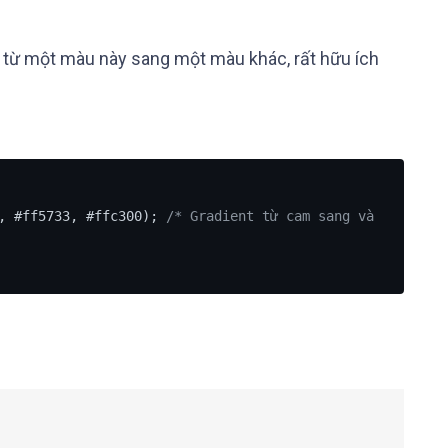
 từ một màu này sang một màu khác, rất hữu ích
, #ff5733, #ffc300); 
/* Gradient từ cam sang và