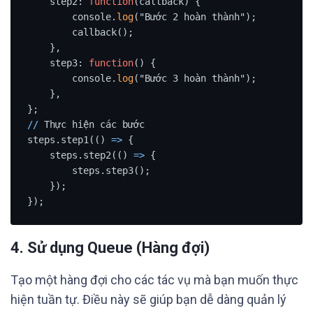
    step2: 
function
(callback) {

        console.
log
("Bước 2 hoàn thành");

        callback();

    },

    step3: 
function
() {

        console.
log
("Bước 3 hoàn thành");

    },

/
/
 Thực hiện các bước

steps.step1(() 
=
>
 {

    steps.step2(() 
=
>
 {

        steps.step3();

    });

});
4.
Sử dụng Queue (Hàng đợi)
Tạo một hàng đợi cho các tác vụ mà bạn muốn thực
hiện tuần tự. Điều này sẽ giúp bạn dễ dàng quản lý