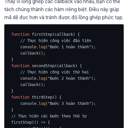
Thay vì lồng ghép các callback vào nhau, bạn có thể
tách chúng thành các hàm riêng biệt. Điều này giúp
mã dễ đọc hơn và tránh được độ lồng ghép phức tạp.
function
 firstStep(callback) {

/
/
 Thực hiện công việc đầu tiên

    console.
log
("Bước 1 hoàn thành");

    callback();

function
 secondStep(callback) {

/
/
 Thực hiện công việc thứ hai

    console.
log
("Bước 2 hoàn thành");

    callback();

function
 thirdStep() {

    console.
log
("Bước 3 hoàn thành");

/
/
 Thực hiện các bước theo thứ tự

firstStep(() 
=
>
 {
