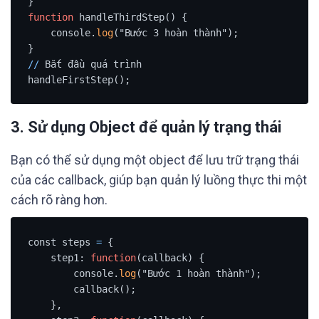
function
 handleThirdStep() {

    console.
log
("Bước 3 hoàn thành");

/
/
 Bắt đầu quá trình

handleFirstStep();
3.
Sử dụng Object để quản lý trạng thái
Bạn có thể sử dụng một object để lưu trữ trạng thái
của các callback, giúp bạn quản lý luồng thực thi một
cách rõ ràng hơn.
const steps 
=
 {

    step1: 
function
(callback) {

        console.
log
("Bước 1 hoàn thành");

        callback();

    },
