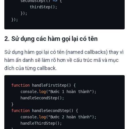
    secondStep(() 
=
>
 {

        thirdStep();

    });

});
2.
Sử dụng các hàm gọi lại có tên
Sử dụng hàm gọi lại có tên (named callbacks) thay vì
hàm ẩn danh sẽ làm rõ hơn về cấu trúc mã và mục
đích của từng callback.
function
 handleFirstStep() {

    console.
log
("Bước 1 hoàn thành");

    handleSecondStep();

function
 handleSecondStep() {

    console.
log
("Bước 2 hoàn thành");

    handleThirdStep();
