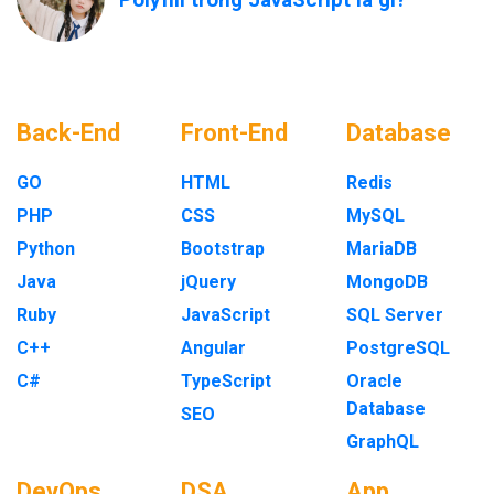
Back-End
Front-End
Database
GO
HTML
Redis
PHP
CSS
MySQL
Python
Bootstrap
MariaDB
Java
jQuery
MongoDB
Ruby
JavaScript
SQL Server
C++
Angular
PostgreSQL
C#
TypeScript
Oracle
Database
SEO
GraphQL
DevOps
DSA
App