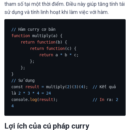
tham số tại một thời điểm. Điều này giúp tăng tính tái
sử dụng và tính linh hoạt khi làm việc với hàm.
/
/
function
 multiply(a) {

return
function
(b) {

return
function
(c) {

return
 a 
*
 b 
*
 c;

        };

    };

/
/
 Sử dụng

const 
result
=
 multiply(
2
)(
3
)(
4
);  
/
/
 Kết quả 
là 
2
*
3
*
4
=
24
console.
log
(
result
);               
/
/
In
 ra: 
2
4
Lợi ích của cú pháp curry