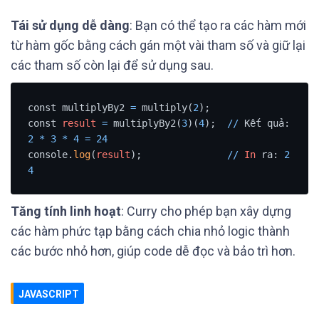
Tái sử dụng dễ dàng
: Bạn có thể tạo ra các hàm mới
từ hàm gốc bằng cách gán một vài tham số và giữ lại
các tham số còn lại để sử dụng sau.
const multiplyBy2 
=
 multiply(
2
);

const 
result
=
 multiplyBy2(
3
)(
4
);  
/
/
 Kết quả: 
2
*
3
*
4
=
24
console.
log
(
result
);               
/
/
In
 ra: 
2
4
Tăng tính linh hoạt
: Curry cho phép bạn xây dựng
các hàm phức tạp bằng cách chia nhỏ logic thành
các bước nhỏ hơn, giúp code dễ đọc và bảo trì hơn.
JAVASCRIPT