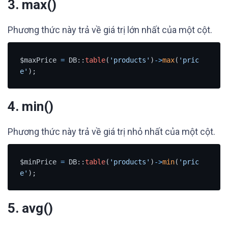
3.
max()
Phương thức này trả về giá trị lớn nhất của một cột.
$maxPrice 
=
 DB::
table
(
'products'
)
-
>
max
(
'pric
e'
);
4.
min()
Phương thức này trả về giá trị nhỏ nhất của một cột.
$minPrice 
=
 DB::
table
(
'products'
)
-
>
min
(
'pric
e'
);
5.
avg()