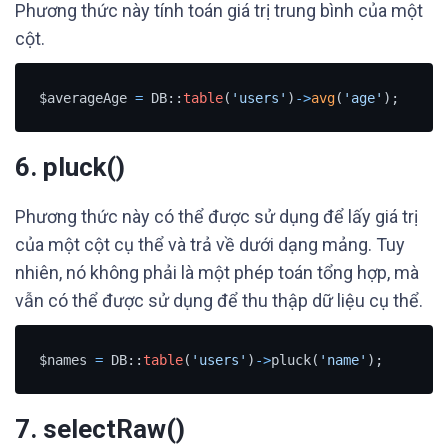
Phương thức này tính toán giá trị trung bình của một
cột.
$averageAge 
=
 DB::
table
(
'users'
)
-
>
avg
(
'age'
);
6.
pluck()
Phương thức này có thể được sử dụng để lấy giá trị
của một cột cụ thể và trả về dưới dạng mảng. Tuy
nhiên, nó không phải là một phép toán tổng hợp, mà
vẫn có thể được sử dụng để thu thập dữ liệu cụ thể.
$names 
=
 DB::
table
(
'users'
)
-
>
pluck(
'name'
);
7.
selectRaw()