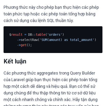
Phương thức này cho phép bạn thực hiện các phép
toán phức tạp hoặc các phép toán tổng hợp bằng
cách sử dụng câu lệnh SQL thuần túy.
$
result
=
 DB::
table
(
'orders'
)

-
>
selectRaw(
'SUM(amount) as total_amount'
)

-
>
get
();
Kết luận
Các phương thức aggregates trong Query Builder
của Laravel giúp bạn thực hiện các phép toán tổng
hợp một cách dễ dàng và hiệu quả. Bạn có thể sử
dụng chúng để thu thập thông tin từ cơ sở dữ liệu
một cách nhanh chóng và chính xác. Hãy tận dụng