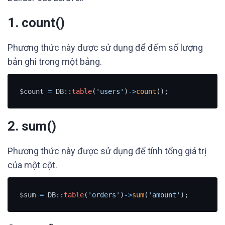
1.
count()
Phương thức này được sử dụng để đếm số lượng
bản ghi trong một bảng.
$count 
=
 DB::
table
(
'users'
)
-
>
count
();
2.
sum()
Phương thức này được sử dụng để tính tổng giá trị
của một cột.
$sum 
=
 DB::
table
(
'orders'
)
-
>
sum
(
'amount'
);