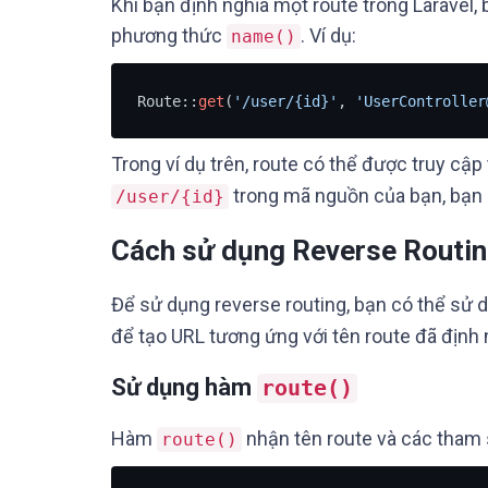
Khi bạn định nghĩa một route trong Laravel
phương thức
. Ví dụ:
name()
Route::
get
(
'/user/{id}'
, 
'UserController
Trong ví dụ trên, route có thể được truy cậ
trong mã nguồn của bạn, bạn c
/user/{id}
Cách sử dụng Reverse Routi
Để sử dụng reverse routing, bạn có thể sử
để tạo URL tương ứng với tên route đã định 
Sử dụng hàm
route()
Hàm
nhận tên route và các tham s
route()