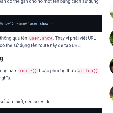
, bạn có thể gán cho nó một tên bằng cách sử dụng
@show'
)
-
>
name(
'user.show'
);
p thông qua tên
. Thay vì phải viết URL
user.show
ó thể sử dụng tên route này để tạo URL.
ng
 dụng hàm
hoặc phương thức
route()
action()
nghĩa.
ố cần thiết, nếu có. Ví dụ: