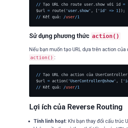
/
/
 Tạo URL cho route user.show với id 
=
$url 
=
 route(
'user.show'
, [
'id'
=
>
1
/
/
 Kết quả: 
/
user
/
1
Sử dụng phương thức
action()
Nếu bạn muốn tạo URL dựa trên action của c
:
action()
/
/
 Tạo URL cho action của UserController

$url 
=
 action(
'UserController@show'
, [
'i
/
/
 Kết quả: 
/
user
/
1
Lợi ích của Reverse Routing
Tính linh hoạt
: Khi bạn thay đổi cấu trúc