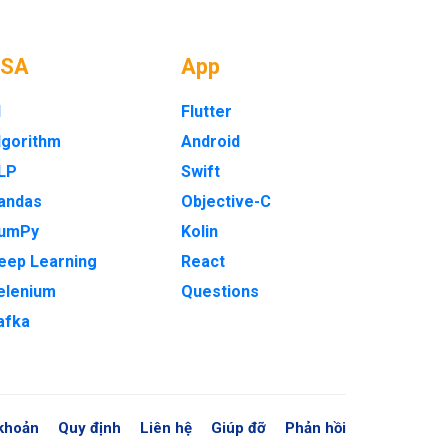
DSA
App
I
Flutter
lgorithm
Android
LP
Swift
andas
Objective-C
umPy
Kolin
eep Learning
React
elenium
Questions
afka
khoản
Quy định
Liên hệ
Giúp đỡ
Phản hồi