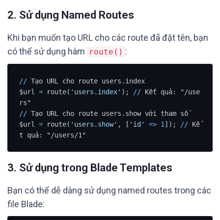
2. Sử dụng Named Routes
Khi bạn muốn tạo URL cho các route đã đặt tên, bạn
có thể sử dụng hàm
:
route()
/
/
 Tạo URL cho route users.index

$url 
=
 route(
'users.index'
); 
/
/
 Kết quả: "/use
/
/
 Tạo URL cho route users.show với tham số

$url 
=
 route(
'users.show'
, [
'id'
=
>
1
]); 
/
/
 Kế
t quả: "/users/1"
3. Sử dụng trong Blade Templates
Bạn có thể dễ dàng sử dụng named routes trong các
file Blade: