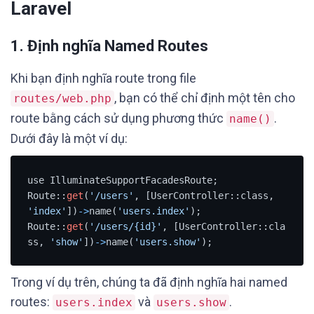
Laravel
1. Định nghĩa Named Routes
Khi bạn định nghĩa route trong file
, bạn có thể chỉ định một tên cho
routes/web.php
route bằng cách sử dụng phương thức
.
name()
Dưới đây là một ví dụ:
use IlluminateSupportFacadesRoute;

Route::
get
(
'/users'
, [UserController::class, 
'index'
])
-
>
name(
'users.index'
);

Route::
get
(
'/users/{id}'
, [UserController::cla
ss, 
'show'
])
-
>
name(
'users.show'
);
Trong ví dụ trên, chúng ta đã định nghĩa hai named
routes:
và
.
users.index
users.show