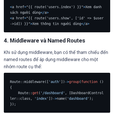
<
a href
=
"{{ route('users.index') }}"
>
Xem danh 
sách người dùng
<
/
a
>
<
a href
=
"{{ route('users.show', ['id' => $user
->id]) }}"
>
Xem thông tin người dùng
<
/
a
>
4. Middleware và Named Routes
Khi sử dụng middleware, bạn có thể tham chiếu đến
named routes để áp dụng middleware cho một
nhóm route cụ thể:
Route::middleware([
'auth'
])
-
>
group
(
function
 () 
{

    Route::
get
(
'/dashboard'
, [DashboardControl
ler::class, 
'index'
])
-
>
name(
'dashboard'
);

});