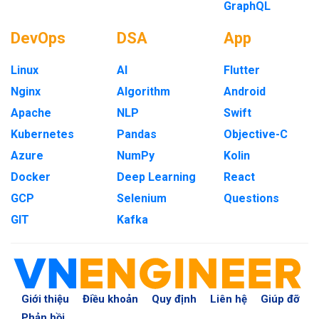
GraphQL
DevOps
DSA
App
Linux
AI
Flutter
Nginx
Algorithm
Android
Apache
NLP
Swift
Kubernetes
Pandas
Objective-C
Azure
NumPy
Kolin
Docker
Deep Learning
React
GCP
Selenium
Questions
GIT
Kafka
Giới thiệu
Điều khoản
Quy định
Liên hệ
Giúp đỡ
Phản hồi