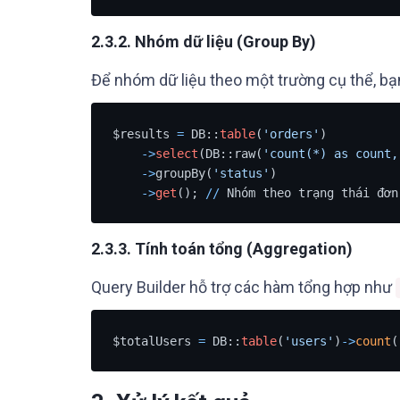
2.3.2. Nhóm dữ liệu (Group By)
Để nhóm dữ liệu theo một trường cụ thể, b
$results 
=
 DB::
table
(
'orders'
)

-
>
select
(DB::raw(
'count(*) as count,
-
>
groupBy(
'status'
)

-
>
get
(); 
/
/
 Nhóm theo trạng thái đơn
2.3.3. Tính toán tổng (Aggregation)
Query Builder hỗ trợ các hàm tổng hợp như
$totalUsers 
=
 DB::
table
(
'users'
)
-
>
count
(