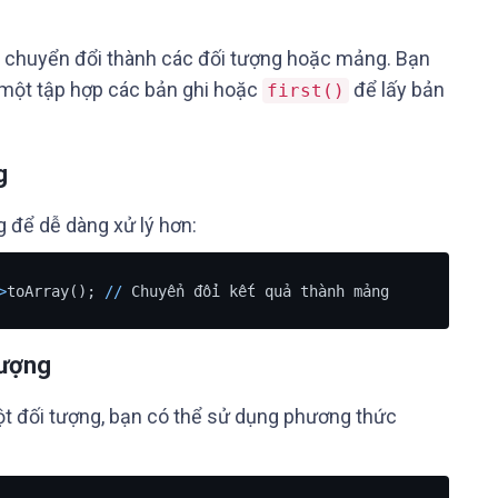
và chuyển đổi thành các đối tượng hoặc mảng. Bạn
một tập hợp các bản ghi hoặc
để lấy bản
first()
g
 để dễ dàng xử lý hơn:
>
toArray(); 
/
/
 Chuyển đổi kết quả thành mảng
tượng
t đối tượng, bạn có thể sử dụng phương thức