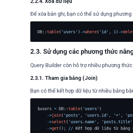
2.2.4. Xóa dữ liệu
Để xóa bản ghi, bạn có thể sử dụng phương
DB::
table
(
'users'
)
-
>
where
(
'id'
, 
1
)
-
>
dele
2.3. Sử dụng các phương thức nân
Query Builder còn hỗ trợ nhiều phương thức
2.3.1. Tham gia bảng (Join)
Bạn có thể kết hợp dữ liệu từ nhiều bảng 
$users 
=
 DB::
table
(
'users'
)

-
>
join
(
'posts'
, 
'users.id'
, 
'='
, 
'po
-
>
select
(
'users.name'
, 
'posts.title'
-
>
get
(); 
/
/
 Kết hợp dữ liệu từ bảng 