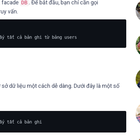
a facade
. Để bắt đầu, bạn chỉ cần gọi
DB
uy vấn.
ấy tất cả bản ghi từ bảng users
ơ sở dữ liệu một cách dễ dàng. Dưới đây là một số
ấy tất cả bản ghi