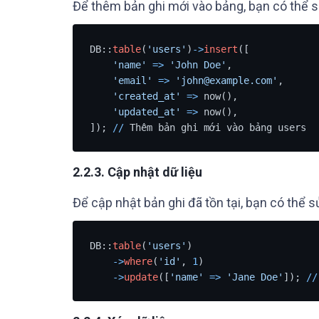
Để thêm bản ghi mới vào bảng, bạn có thể
DB::
table
(
'users'
)
-
>
insert
([

'name'
=
>
'John Doe'
,

'email'
=
>
'john@example.com'
,

'created_at'
=
>
 now(),

'updated_at'
=
>
 now(),

]); 
/
/
 Thêm bản ghi mới vào bảng users
2.2.3. Cập nhật dữ liệu
Để cập nhật bản ghi đã tồn tại, bạn có thể
DB::
table
(
'users'
)

-
>
where
(
'id'
, 
1
)

-
>
update
([
'name'
=
>
'Jane Doe'
]); 
/
/