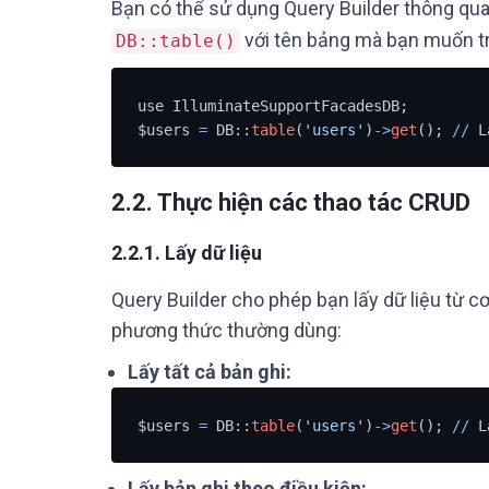
Bạn có thể sử dụng Query Builder thông qu
với tên bảng mà bạn muốn tr
DB::table()
use IlluminateSupportFacadesDB;

$users 
=
 DB::
table
(
'users'
)
-
>
get
(); 
/
/
 L
2.2. Thực hiện các thao tác CRUD
2.2.1. Lấy dữ liệu
Query Builder cho phép bạn lấy dữ liệu từ c
phương thức thường dùng:
Lấy tất cả bản ghi:
$users 
=
 DB::
table
(
'users'
)
-
>
get
(); 
/
/
 L
Lấy bản ghi theo điều kiện: