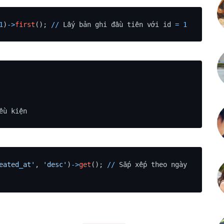
1
)
-
>
first
(); 
/
/
 Lấy bản ghi đầu tiên với id 
=
1
ều kiện
eated_at'
, 
'desc'
)
-
>
get
(); 
/
/
 Sắp xếp theo ngày 