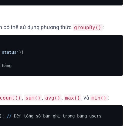
ạn có thể sử dụng phương thức
:
groupBy()
 status'
))

 hàng
,
,
,
, và
:
count()
sum()
avg()
max()
min()
); 
/
/
 Đếm tổng số bản ghi trong bảng users