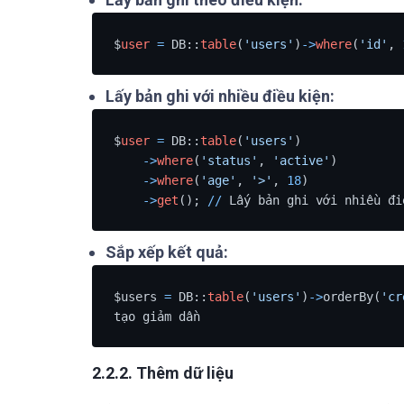
$
user
=
 DB::
table
(
'users'
)
-
>
where
(
'id'
, 
Lấy bản ghi với nhiều điều kiện:
$
user
=
 DB::
table
(
'users'
)

-
>
where
(
'status'
, 
'active'
)

-
>
where
(
'age'
, 
'>'
, 
18
)

-
>
get
(); 
/
/
 Lấy bản ghi với nhiều đi
Sắp xếp kết quả:
$users 
=
 DB::
table
(
'users'
)
-
>
orderBy(
'cr
tạo giảm dần
2.2.2. Thêm dữ liệu