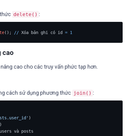
 thức
:
delete()
te
(); 
/
/
 Xóa bản ghi có id 
=
1
g cao
 nâng cao cho các truy vấn phức tạp hơn.
bằng cách sử dụng phương thức
:
join()
sts.user_id'
)

)

users và posts