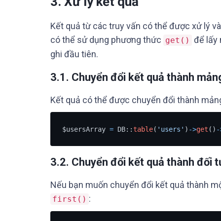
3. Xử lý kết quả
Kết quả từ các truy vấn có thể được xử lý 
có thể sử dụng phương thức
để lấy 
get()
ghi đầu tiên.
3.1. Chuyển đổi kết quả thành mản
Kết quả có thể được chuyển đổi thành mảng
$usersArray 
=
 DB::
table
(
'users'
)
-
>
get
()
-
3.2. Chuyển đổi kết quả thành đối 
Nếu bạn muốn chuyển đổi kết quả thành mộ
:
first()