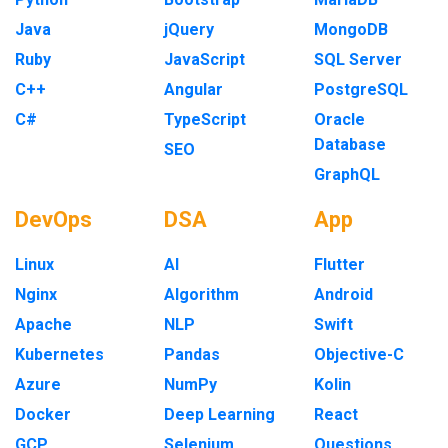
Java
jQuery
MongoDB
Ruby
JavaScript
SQL Server
C++
Angular
PostgreSQL
C#
TypeScript
Oracle
Database
SEO
GraphQL
DevOps
DSA
App
Linux
AI
Flutter
Nginx
Algorithm
Android
Apache
NLP
Swift
Kubernetes
Pandas
Objective-C
Azure
NumPy
Kolin
Docker
Deep Learning
React
GCP
Selenium
Questions