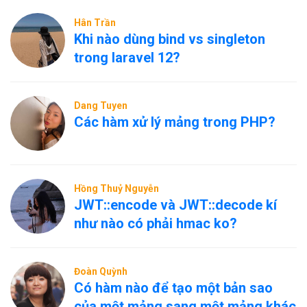
Hân Trần
Khi nào dùng bind vs singleton
trong laravel 12?
Dang Tuyen
Các hàm xử lý mảng trong PHP?
Hồng Thuỷ Nguyễn
JWT::encode và JWT::decode kí
như nào có phải hmac ko?
Đoàn Quỳnh
Có hàm nào để tạo một bản sao
của một mảng sang một mảng khác