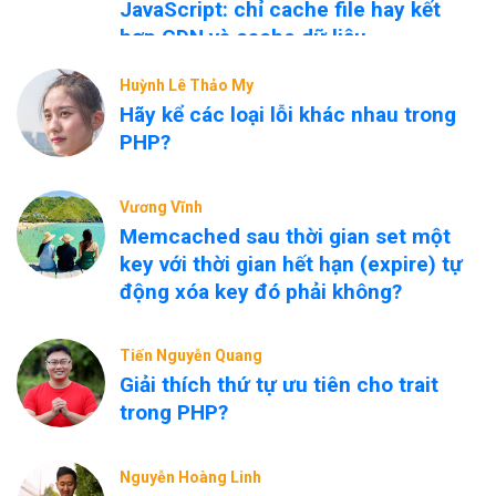
JavaScript: chỉ cache file hay kết
hợp CDN và cache dữ liệu
nóng/nguội?
Huỳnh Lê Thảo My
Hãy kể các loại lỗi khác nhau trong
PHP?
Vương Vĩnh
Memcached sau thời gian set một
key với thời gian hết hạn (expire) tự
động xóa key đó phải không?
Tiến Nguyễn Quang
Giải thích thứ tự ưu tiên cho trait
trong PHP?
Nguyễn Hoàng Linh