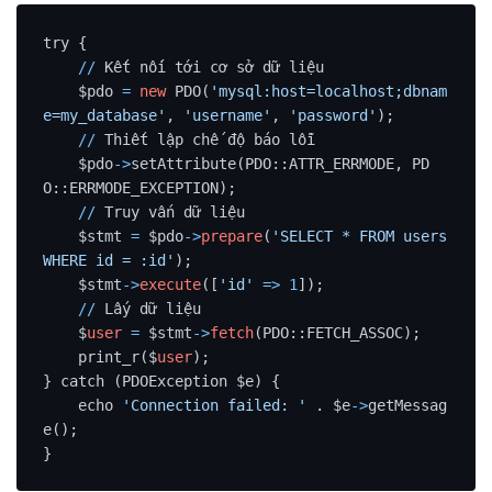
try {

/
/
 Kết nối tới cơ sở dữ liệu

    $pdo 
=
new
 PDO(
'mysql:host=localhost;dbnam
e=my_database'
, 
'username'
, 
'password'
);

/
/
 Thiết lập chế độ báo lỗi

    $pdo
-
>
setAttribute(PDO::ATTR_ERRMODE, PD
O::ERRMODE_EXCEPTION);

/
/
 Truy vấn dữ liệu

    $stmt 
=
 $pdo
-
>
prepare
(
'SELECT * FROM users 
WHERE id = :id'
);

    $stmt
-
>
execute
([
'id'
=
>
1
]);

/
/
 Lấy dữ liệu

    $
user
=
 $stmt
-
>
fetch
(PDO::FETCH_ASSOC);

    print_r($
user
);

} catch (PDOException $e) {

    echo 
'Connection failed: '
 . $e
-
>
getMessag
e();

}