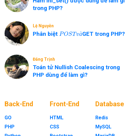
Hàm ini_set() được dùng để làm gì
trong PHP?
Lệ Nguyễn
P
O
S
T
v
à
Phân biệt
GET trong PHP?
à
Đăng Trịnh
Toán tử Nullish Coalescing trong
PHP dùng để làm gì?
Back-End
Front-End
Database
GO
HTML
Redis
PHP
CSS
MySQL
Python
Bootstrap
MariaDB