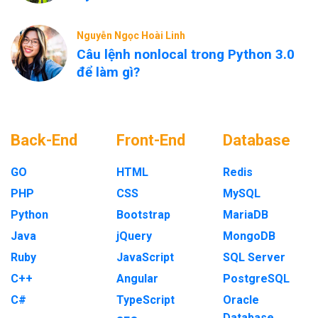
Nguyễn Ngọc Hoài Linh
Câu lệnh nonlocal trong Python 3.0
để làm gì?
Back-End
Front-End
Database
GO
HTML
Redis
PHP
CSS
MySQL
Python
Bootstrap
MariaDB
Java
jQuery
MongoDB
Ruby
JavaScript
SQL Server
C++
Angular
PostgreSQL
C#
TypeScript
Oracle
Database