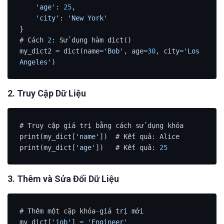
'age'
: 
25
,

'city'
: 
'New York'
}

# Cách 
2
: Sử dụng hàm dict()

my_dict2 
=
 dict(name
=
'Bob'
, age
=
30
, city
=
'Los 
Angeles'
)
2. Truy Cập Dữ Liệu
# Truy cập giá trị bằng cách sử dụng khóa

print(my_dict[
'name'
])  # Kết quả: Alice

print(my_dict[
'age'
])   # Kết quả: 
25
3. Thêm và Sửa Đổi Dữ Liệu
# Thêm một cặp khóa
-
giá trị mới

my_dict[
'job'
] 
=
'Engineer'