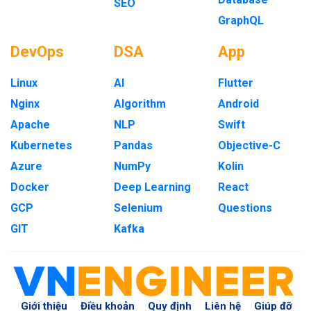
SEO
GraphQL
DevOps
DSA
App
Linux
AI
Flutter
Nginx
Algorithm
Android
Apache
NLP
Swift
Kubernetes
Pandas
Objective-C
Azure
NumPy
Kolin
Docker
Deep Learning
React
GCP
Selenium
Questions
GIT
Kafka
Giới thiệu
Điều khoản
Quy định
Liên hệ
Giúp đỡ