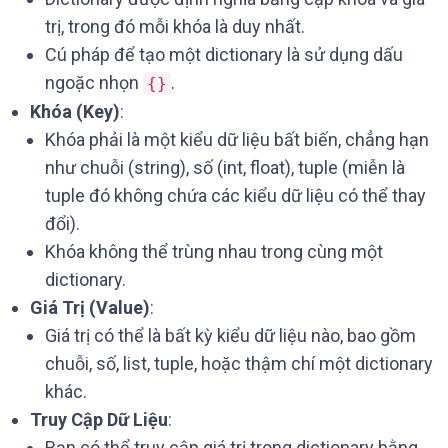
trị, trong đó mỗi khóa là duy nhất.
Cú pháp để tạo một dictionary là sử dụng dấu
ngoặc nhọn
.
{}
Khóa (Key)
:
Khóa phải là một kiểu dữ liệu bất biến, chẳng hạn
như chuỗi (string), số (int, float), tuple (miễn là
tuple đó không chứa các kiểu dữ liệu có thể thay
đổi).
Khóa không thể trùng nhau trong cùng một
dictionary.
Giá Trị (Value)
:
Giá trị có thể là bất kỳ kiểu dữ liệu nào, bao gồm
chuỗi, số, list, tuple, hoặc thậm chí một dictionary
khác.
Truy Cập Dữ Liệu
:
Bạn có thể truy cập giá trị trong dictionary bằng