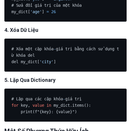
# Sửa đổi giá trị của một khóa

my_dict[
'age'
] 
=
26
4. Xóa Dữ Liệu
# Xóa một cặp khóa
-
giá trị bằng cách sử dụng t
ừ khóa del

del my_dict[
'city'
]
5. Lặp Qua Dictionary
# Lặp qua các cặp khóa
-
for
 key, 
value
in
 my_dict.items():

    print(f"{key}: {value}")