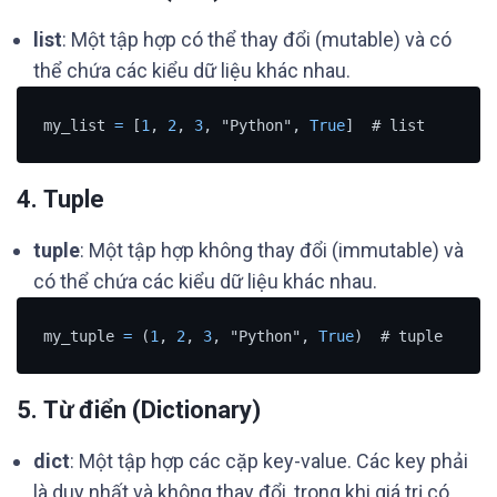
list
: Một tập hợp có thể thay đổi (mutable) và có
thể chứa các kiểu dữ liệu khác nhau.
my_list 
=
 [
1
, 
2
, 
3
, "Python", 
True
]  # list
4.
Tuple
tuple
: Một tập hợp không thay đổi (immutable) và
có thể chứa các kiểu dữ liệu khác nhau.
my_tuple 
=
 (
1
, 
2
, 
3
, "Python", 
True
)  # tuple
5.
Từ điển (Dictionary)
dict
: Một tập hợp các cặp key-value. Các key phải
là duy nhất và không thay đổi, trong khi giá trị có