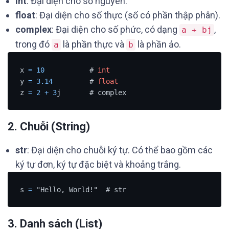
int
: Đại diện cho số nguyên.
float
: Đại diện cho số thực (số có phần thập phân).
complex
: Đại diện cho số phức, có dạng
,
a + bj
trong đó
là phần thực và
là phần ảo.
a
b
x 
=
10
           # 
int
y 
=
3.14
         # 
float
z 
=
2
+
3
j       # complex
2.
Chuỗi (String)
str
: Đại diện cho chuỗi ký tự. Có thể bao gồm các
ký tự đơn, ký tự đặc biệt và khoảng trắng.
s 
=
 "Hello, World!"  # str
3.
Danh sách (List)