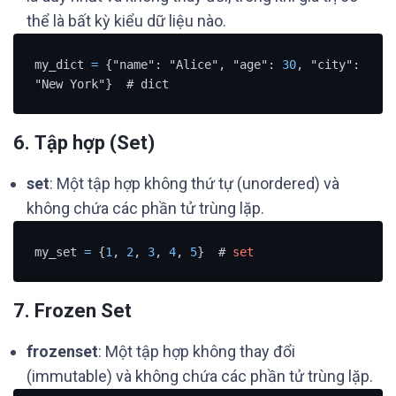
thể là bất kỳ kiểu dữ liệu nào.
my_dict 
=
 {"name": "Alice", "age": 
30
, "city": 
"New York"}  # dict
6.
Tập hợp (Set)
set
: Một tập hợp không thứ tự (unordered) và
không chứa các phần tử trùng lặp.
my_set 
=
 {
1
, 
2
, 
3
, 
4
, 
5
}  # 
set
7.
Frozen Set
frozenset
: Một tập hợp không thay đổi
(immutable) và không chứa các phần tử trùng lặp.