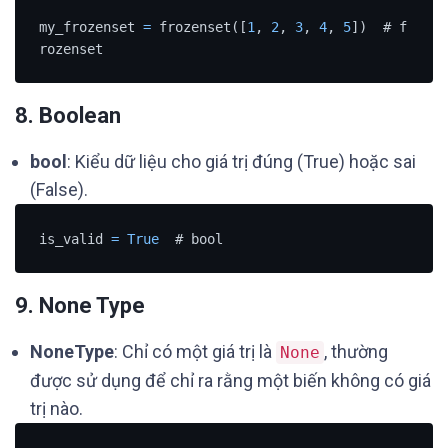
my_frozenset 
=
 frozenset([
1
, 
2
, 
3
, 
4
, 
5
])  # f
rozenset
8.
Boolean
bool
: Kiểu dữ liệu cho giá trị đúng (True) hoặc sai
(False).
is_valid 
=
True
  # bool
9.
None Type
NoneType
: Chỉ có một giá trị là
, thường
None
được sử dụng để chỉ ra rằng một biến không có giá
trị nào.