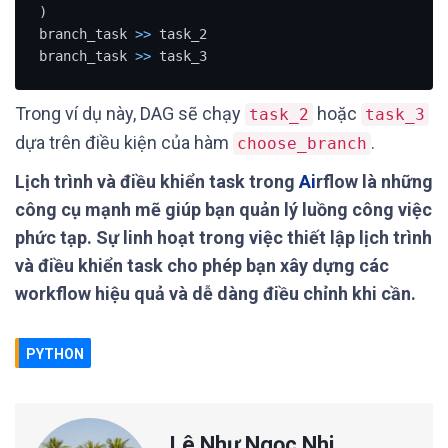
)

branch_task 
>>
 task_2

branch_task 
>>
 task_3
Trong ví dụ này, DAG sẽ chạy
hoặc
task_2
task_3
dựa trên điều kiện của hàm
.
choose_branch
Lịch trình và điều khiển task trong
Ai
rflow là những
công cụ mạnh mẽ giúp bạn quản lý luồng công việc
phức tạp. Sự linh hoạt trong việc thiết lập lịch trình
và điều khiển task cho phép bạn xây dựng các
workflow hiệu quả và dễ dàng điều chỉnh khi cần.
PYTHON
Lê Như Ngọc Nhi