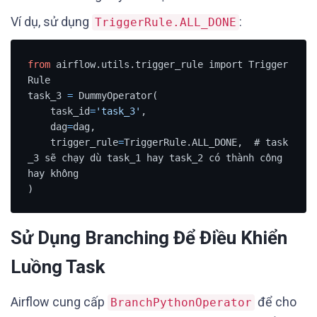
Ví dụ, sử dụng
:
TriggerRule.ALL_DONE
from
 airflow.utils.trigger_rule import Trigger
Rule

task_3 
=
 DummyOperator(

    task_id
=
'task_3'
,

    dag
=
dag,

    trigger_rule
=
TriggerRule.ALL_DONE,  # task
_3 sẽ chạy dù task_1 hay task_2 có thành công 
hay không

)
Sử Dụng Branching Để Điều Khiển
Luồng Task
Airflow cung cấp
để cho
BranchPythonOperator