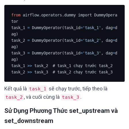
from
 airflow.operators.dummy import DummyOpera
tor

task_1 
=
 DummyOperator(task_id
=
'task_1'
, dag
=
d
ag)

task_2 
=
 DummyOperator(task_id
=
'task_2'
, dag
=
d
ag)

task_3 
=
 DummyOperator(task_id
=
'task_3'
, dag
=
d
ag)

task_1 
>>
 task_2  # task_1 chạy trước task_2

task_2 
>>
 task_3  # task_2 chạy trước task_3
Kết quả là
sẽ chạy trước, tiếp theo là
task_1
, và cuối cùng là
.
task_2
task_3
Sử Dụng Phương Thức set_upstream và
set_downstream