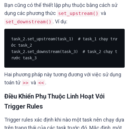
Bạn cũng có thể thiết lập phụ thuộc bằng cách sử
dụng các phương thức
và
set_upstream()
. Ví dụ:
set_downstream()
task_2.set_upstream(task_1)  # task_1 chạy trư
ớc task_2

task_2.set_downstream(task_3)  # task_2 chạy t
rước task_3
Hai phương pháp này tương đương với việc sử dụng
toán tử
và
.
>>
<<
Điều Khiển Phụ Thuộc Linh Hoạt Với
Trigger Rules
Trigger rules xác định khi nào một task nên chạy dựa
trên trạng thái của các task trước đó. Mặc định, một