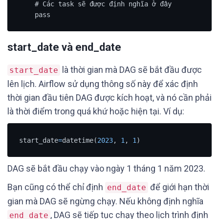
    # Các task sẽ được định nghĩa ở đây

    pass
start_date và end_date
là thời gian mà DAG sẽ bắt đầu được
start_date
lên lịch. Airflow sử dụng thông số này để xác định
thời gian đầu tiên DAG được kích hoạt, và nó cần phải
là thời điểm trong quá khứ hoặc hiện tại. Ví dụ:
start_date
=
datetime(
2023
, 
1
, 
1
)
DAG sẽ bắt đầu chạy vào ngày 1 tháng 1 năm 2023.
Bạn cũng có thể chỉ định
để giới hạn thời
end_date
gian mà DAG sẽ ngừng chạy. Nếu không định nghĩa
, DAG sẽ tiếp tục chạy theo lịch trình định
end_date