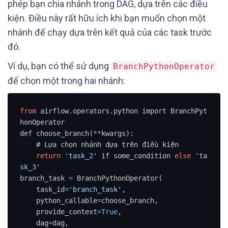
phép bạn chia nhánh trong DAG, dựa trên các điều
kiện. Điều này rất hữu ích khi bạn muốn chọn một
nhánh để chạy dựa trên kết quả của các task trước
đó.
Ví dụ, bạn có thể sử dụng
BranchPythonOperator
để chọn một trong hai nhánh:
from
 airflow.operators.python import BranchPyt
honOperator

def choose_branch(
*
*
kwargs):

    # Lựa chọn nhánh dựa trên điều kiện

return
'task_2'
 if some_condition 
else
'ta
sk_3'
branch_task 
=
 BranchPythonOperator(

    task_id
=
'branch_task'
,

    python_callable
=
choose_branch,

    provide_context
=
True
,

    dag
=
dag,
