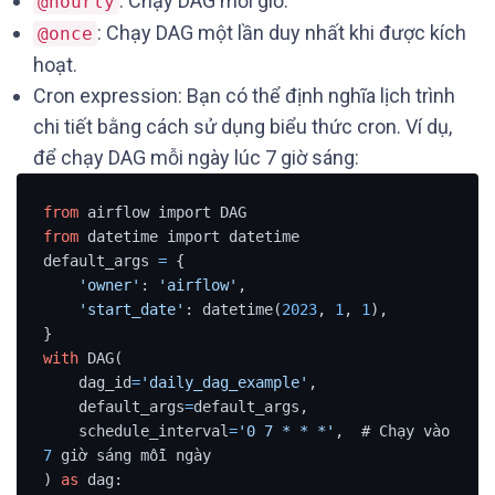
: Chạy DAG mỗi giờ.
@hourly
: Chạy DAG một lần duy nhất khi được kích
@once
hoạt.
Cron expression: Bạn có thể định nghĩa lịch trình
chi tiết bằng cách sử dụng biểu thức cron. Ví dụ,
để chạy DAG mỗi ngày lúc 7 giờ sáng:
from
from
 datetime import datetime

default_args 
=
 {

'owner'
: 
'airflow'
,

'start_date'
: datetime(
2023
, 
1
, 
1
),

with
 DAG(

    dag_id
=
'daily_dag_example'
,

    default_args
=
default_args,

    schedule_interval
=
'0 7 * * *'
,  # Chạy vào 
7
 giờ sáng mỗi ngày

) 
as
 dag:
