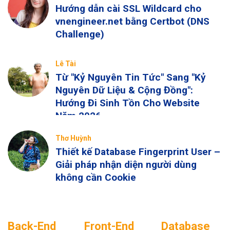
Hướng dẫn cài SSL Wildcard cho
vnengineer.net bằng Certbot (DNS
Challenge)
Lê Tài
Từ "Kỷ Nguyên Tin Tức" Sang "Kỷ
Nguyên Dữ Liệu & Cộng Đồng":
Hướng Đi Sinh Tồn Cho Website
Năm 2026
Thơ Huỳnh
Thiết kế Database Fingerprint User –
Giải pháp nhận diện người dùng
không cần Cookie
Back-End
Front-End
Database