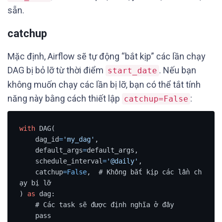
sẵn.
catchup
Mặc định, Airflow sẽ tự động “bắt kịp” các lần chạy
DAG bị bỏ lỡ từ thời điểm
. Nếu bạn
start_date
không muốn chạy các lần bị lỡ, bạn có thể tắt tính
năng này bằng cách thiết lập
:
catchup=False
with
 DAG(

    dag_id
=
'my_dag'
,

    default_args
=
default_args,

    schedule_interval
=
'@daily'
,

    catchup
=
False
,  # Không bắt kịp các lần ch
ạy bị lỡ

) 
as
 dag:

    # Các task sẽ được định nghĩa ở đây

    pass