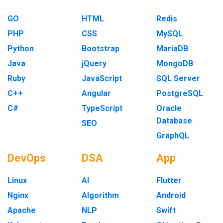
GO
HTML
Redis
PHP
CSS
MySQL
Python
Bootstrap
MariaDB
Java
jQuery
MongoDB
Ruby
JavaScript
SQL Server
C++
Angular
PostgreSQL
C#
TypeScript
Oracle
Database
SEO
GraphQL
DevOps
DSA
App
Linux
AI
Flutter
Nginx
Algorithm
Android
Apache
NLP
Swift