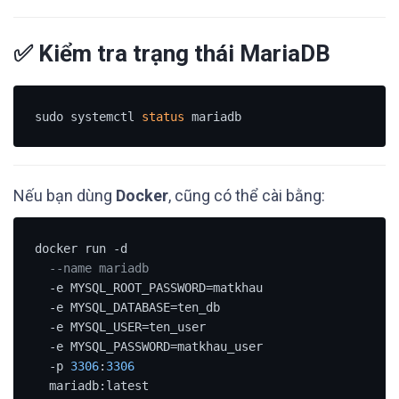
✅ Kiểm tra trạng thái MariaDB
sudo systemctl 
status
Nếu bạn dùng
Docker
, cũng có thể cài bằng:
docker run -d 

--name mariadb 
  -e MYSQL_ROOT_PASSWORD=matkhau 

  -e MYSQL_DATABASE=ten_db 

  -e MYSQL_USER=ten_user 

  -e MYSQL_PASSWORD=matkhau_user 

  -p 
3306
:
3306
  mariadb:latest