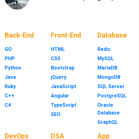
Back-End
Front-End
Database
GO
HTML
Redis
PHP
CSS
MySQL
Python
Bootstrap
MariaDB
Java
jQuery
MongoDB
Ruby
JavaScript
SQL Server
C++
Angular
PostgreSQL
C#
TypeScript
Oracle
Database
SEO
GraphQL
DevOps
DSA
App