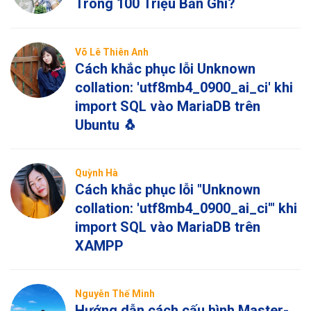
Trong 100 Triệu Bản Ghi?
Võ Lê Thiên Anh
Cách khắc phục lỗi Unknown
collation: 'utf8mb4_0900_ai_ci' khi
import SQL vào MariaDB trên
Ubuntu 🐧
Quỳnh Hà
Cách khắc phục lỗi "Unknown
collation: 'utf8mb4_0900_ai_ci'" khi
import SQL vào MariaDB trên
XAMPP
Nguyễn Thế Minh
Hướng dẫn cách cấu hình Master-