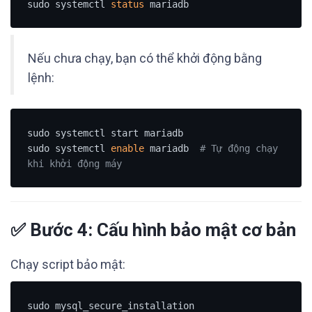
sudo systemctl 
status
Nếu chưa chạy, bạn có thể khởi động bằng
lệnh:
sudo systemctl start mariadb

sudo systemctl 
enable
 mariadb  
# Tự động chạy 
khi khởi động máy
✅ Bước 4: Cấu hình bảo mật cơ bản
Chạy script bảo mật: