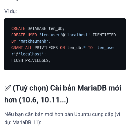
Ví dụ:
CREATE
CREATE
USER
'ten_user'
@
'localhost'
 IDENTIFIED 
BY
'matkhaumanh'
GRANT
ALL
 PRIVILEGES 
ON
 ten_db.
*
TO
'ten_use
r'
@
'localhost'
;

✅ (Tuỳ chọn) Cài bản MariaDB mới
hơn (10.6, 10.11...)
Nếu bạn cần bản mới hơn bản Ubuntu cung cấp (ví
dụ: MariaDB 11):