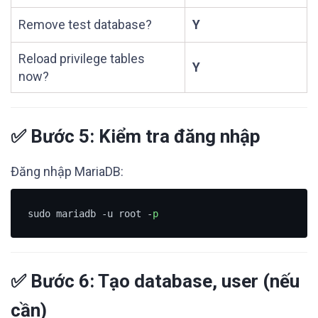
Remove test database?
Y
Reload privilege tables
Y
now?
✅ Bước 5: Kiểm tra đăng nhập
Đăng nhập MariaDB:
sudo mariadb -u root -
p
✅ Bước 6: Tạo database, user (nếu
cần)