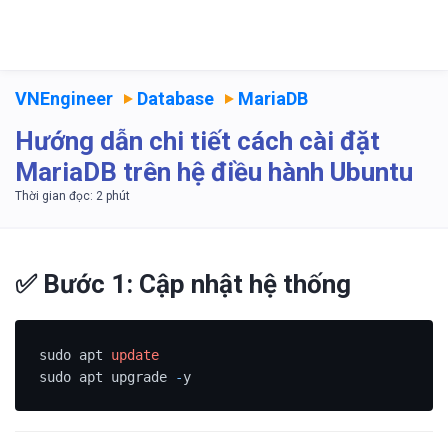
VNEngineer
Database
MariaDB
Hướng dẫn chi tiết cách cài đặt
MariaDB trên hệ điều hành Ubuntu
✅ Bước 1: Cập nhật hệ thống
sudo apt 
update
sudo apt upgrade 
-