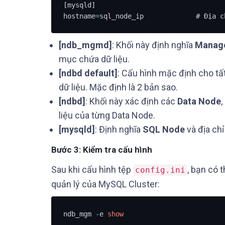
[mysqld]

hostname
=
sql_node_ip             # Địa c
[ndb_mgmd]
: Khối này định nghĩa
Manag
mục chứa dữ liệu.
[ndbd default]
: Cấu hình mặc định cho tấ
dữ liệu. Mặc định là 2 bản sao.
[ndbd]
: Khối này xác định các
Data Node
liệu của từng Data Node.
[mysqld]
: Định nghĩa
SQL Node
và địa chỉ
Bước 3: Kiểm tra cấu hình
Sau khi cấu hình tệp
, bạn có 
config.ini
quản lý của MySQL Cluster:
ndb_mgm 
-
e 
show