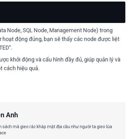
(Data Node, SQL Node, Management Node) trong
ứ hoạt động đúng, bạn sẽ thấy các node được liệt
TED”.
ợc khởi động và cấu hình đầy đủ, giúp quản lý và
t cách hiệu quả.
ên Anh
em sách mà gieo rắc khắp mặt địa cầu như người ta gieo lúa
race