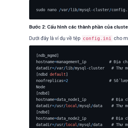
sudo nano 
/
var
/
lib
/
mysql
-
cluster
/
config.
Bước 2: Cấu hình các thành phần của cluste
Dưới đây là ví dụ về tệp
cho mộ
config.ini
[ndb_mgmd]

hostname
=
management_ip          # Địa ch
datadir
=
/
var
/
lib
/
mysql
-
cluster   # Thư m
[ndbd 
default
]

noofreplicas
=
2
                  # Số lượ
Node

[ndbd]

hostname
=
data_node1_ip           # Địa c
datadir
=
/
usr
/
local
/
mysql
/
data    # Thư m
[ndbd]

hostname
=
data_node2_ip           # Địa c
datadir
=
/
usr
/
local
/
mysql
/
data    # Thư m