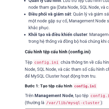
Quản lý cấu hình
: Lưu trữ tệp cấu hình củ
node tham gia (Data Node, SQL Node, và c
Điều phối và giám sát
: Quản lý và giám s
một node gặp sự cố, Management Node sẽ 
khắc phục.
Khởi tạo và điều khiển cluster
: Manageme
trong hệ thống và đồng bộ hoá chúng khi c
Cấu hình tệp cấu hình (config.ini)
Tệp
chứa thông tin về cấu hì
config.ini
Node, SQL Node, và các tham số cấu hình chi
để MySQL Cluster hoạt động trơn tru.
Bước 1: Tạo tệp cấu hình
config.ini
Trên
Management Node
, tạo tệp
config.
(thường là
):
/var/lib/mysql-cluster