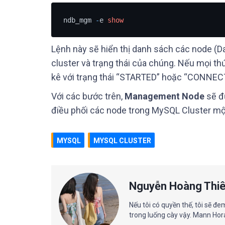
ndb_mgm 
-
e 
show
Lệnh này sẽ hiển thị danh sách các node 
cluster và trạng thái của chúng. Nếu mọi th
kê với trạng thái “STARTED” hoặc “CONNEC
Với các bước trên,
Management Node
sẽ đư
điều phối các node trong MySQL Cluster mộ
MYSQL
MYSQL CLUSTER
Nguyễn Hoàng Thi
Nếu tôi có quyền thế, tôi sẽ đ
trong luống cày vậy. Mann Ho