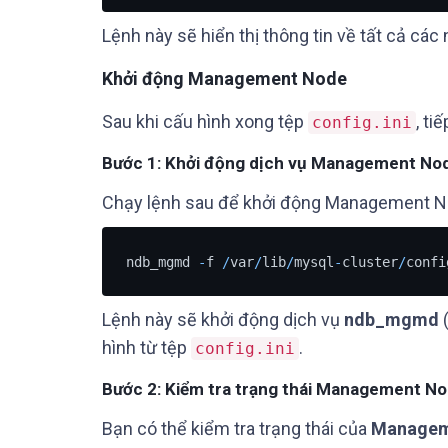
Lệnh này sẽ hiển thị thông tin về tất cả các
Khởi động Management Node
Sau khi cấu hình xong tệp
, ti
config.ini
Bước 1: Khởi động dịch vụ Management No
Chạy lệnh sau để khởi động Management Nod
ndb_mgmd 
-
f 
/
var
/
lib
/
mysql
-
cluster
/
confi
Lệnh này sẽ khởi động dịch vụ
ndb_mgmd
hình từ tệp
.
config.ini
Bước 2: Kiểm tra trạng thái Management N
Bạn có thể kiểm tra trạng thái của
Managem