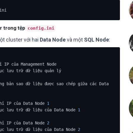
ini
r trong tệp
config.ini
t cluster với hai
Data Node
và một
SQL Node
:
ỉ IP của Management Node

ục lưu trữ dữ liệu quản lý

ng bản sao dữ liệu được sao chép giữa các Data 
hỉ IP của Data Node 
1
ục lưu trữ dữ liệu của Data Node 
1
hỉ IP của Data Node 
2
ục lưu trữ dữ liệu của Data Node 
2