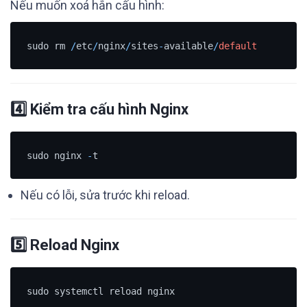
Nếu muốn xoá hẳn cấu hình:
sudo rm 
/
etc
/
nginx
/
sites
-
available
/
default
4️⃣ Kiểm tra cấu hình Nginx
sudo nginx 
-
Nếu có lỗi, sửa trước khi reload.
5️⃣ Reload Nginx