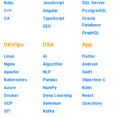
Ruby
JavaScript
SQL Server
C++
Angular
PostgreSQL
C#
TypeScript
Oracle
Database
SEO
GraphQL
DevOps
DSA
App
Linux
AI
Flutter
Nginx
Algorithm
Android
Apache
NLP
Swift
Kubernetes
Pandas
Objective-C
Azure
NumPy
Kolin
Docker
Deep Learning
React
GCP
Selenium
Questions
GIT
Kafka