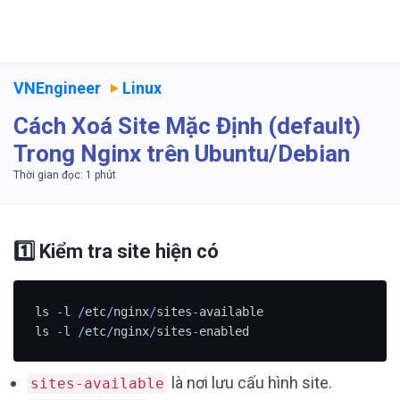
VNEngineer
Linux
Cách Xoá Site Mặc Định (default)
Trong Nginx trên Ubuntu/Debian
1️⃣ Kiểm tra site hiện có
ls 
-
l 
/
etc
/
nginx
/
sites
-
available

ls 
-
l 
/
etc
/
nginx
/
sites
-
là nơi lưu cấu hình site.
sites-available