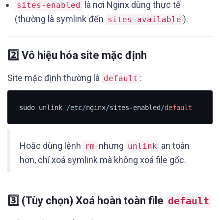
là nơi Nginx dùng thực tế
sites-enabled
(thường là symlink đến
).
sites-available
2️⃣ Vô hiệu hóa site mặc định
Site mặc định thường là
:
default
sudo unlink 
/
etc
/
nginx
/
sites
-
enabled
/
default
Hoặc dùng lệnh
nhưng
an toàn
rm
unlink
hơn, chỉ xoá symlink mà không xoá file gốc.
3️⃣ (Tùy chọn) Xoá hoàn toàn file
default