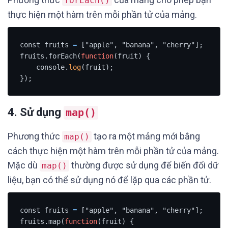
forEach()
thực hiện một hàm trên mỗi phần tử của mảng.
const fruits 
=
 ["apple", "banana", "cherry"];

fruits.forEach(
function
(fruit) {

    console.
log
(fruit);

});
4. Sử dụng
map()
Phương thức
tạo ra một mảng mới bằng
map()
cách thực hiện một hàm trên mỗi phần tử của mảng.
Mặc dù
thường được sử dụng để biến đổi dữ
map()
liệu, bạn có thể sử dụng nó để lặp qua các phần tử.
const fruits 
=
 ["apple", "banana", "cherry"];

fruits.map(
function
(fruit) {
