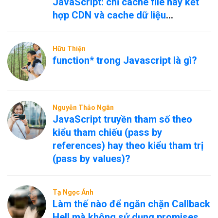
JavaScript: chỉ cache file hay kết
hợp CDN và cache dữ liệu
nóng/nguội?
Hữu Thiện
function* trong Javascript là gì?
Nguyễn Thảo Ngân
JavaScript truyền tham số theo
kiểu tham chiếu (pass by
references) hay theo kiểu tham trị
(pass by values)?
Tạ Ngọc Ánh
Làm thế nào để ngăn chặn Callback
Hell mà không sử dụng promises,