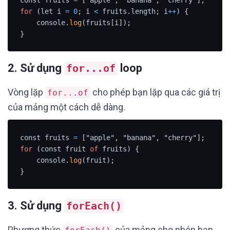
for
 (let i 
=
0
; i 
<
 fruits.length; i
+
+
) {

    console.
log
(fruits[i]);

}
2. Sử dụng
loop
for...of
Vòng lặp
cho phép bạn lặp qua các giá trị
for...of
của mảng một cách dễ dàng.
const fruits 
=
for
 (const fruit 
of
 fruits) {

    console.
log
(fruit);

}
3. Sử dụng
forEach()
Phương thức
của mảng cho phép bạn