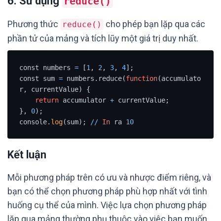
6. Sử dụng
reduce()
Phương thức
cho phép bạn lặp qua các
reduce()
phần tử của mảng và tích lũy một giá trị duy nhất.
const numbers 
=
 [
1
, 
2
, 
3
, 
4
];

const sum 
=
 numbers.reduce(
function
(accumulato
r, currentValue) {

return
 accumulator 
+
 currentValue;

}, 
0
);

console.
log
(sum); 
/
/
In
 ra 
10
Kết luận
Mỗi phương pháp trên có ưu và nhược điểm riêng, và
bạn có thể chọn phương pháp phù hợp nhất với tình
huống cụ thể của mình. Việc lựa chọn phương pháp
lặp qua mảng thường phụ thuộc vào việc bạn muốn