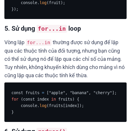
    console.
log
(fruit);

});
5. Sử dụng
loop
for...in
Vòng lặp
thường được sử dụng để lặp
for...in
qua các thuộc tính của đối tượng, nhưng bạn cũng
có thể sử dụng nó để lặp qua các chỉ số của mảng.
Tuy nhiên, không khuyến khích dùng cho mảng vì nó
cũng lặp qua các thuộc tính kế thừa.
const fruits 
=
for
 (const index 
in
 fruits) {

    console.
log
(fruits[index]);

}