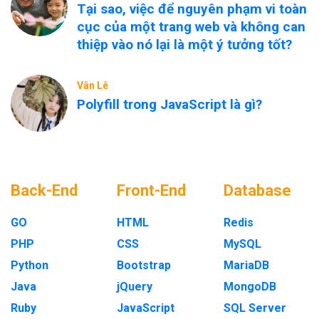
Tại sao, việc để nguyên phạm vi toàn
cục của một trang web và không can
thiệp vào nó lại là một ý tưởng tốt?
Vân Lê
Polyfill trong JavaScript là gì?
Back-End
Front-End
Database
GO
HTML
Redis
PHP
CSS
MySQL
Python
Bootstrap
MariaDB
Java
jQuery
MongoDB
Ruby
JavaScript
SQL Server