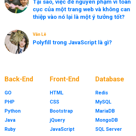
Tại sao, việc để nguyên phạm vi toàn
cục của một trang web và không can
thiệp vào nó lại là một ý tưởng tốt?
Vân Lê
Polyfill trong JavaScript là gì?
Back-End
Front-End
Database
GO
HTML
Redis
PHP
CSS
MySQL
Python
Bootstrap
MariaDB
Java
jQuery
MongoDB
Ruby
JavaScript
SQL Server