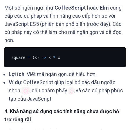
Một số ngôn ngữ như
CoffeeScript
hoặc
Elm
cung
cấp các cú pháp và tính năng cao cấp hơn so với
JavaScript ES5 (phiên bản phổ biến trước đây). Các
cú pháp này có thể làm cho mã ngắn gọn và dễ đọc
hơn.
square 
=
 (x) 
-
>
 x 
*
 x
Lợi ích
: Viết mã ngắn gọn, dễ hiểu hơn.
Ví dụ
: CoffeeScript giúp loại bỏ các dấu ngoặc
nhọn
, dấu chấm phẩy
, và các cú pháp phức
{}
;
tạp của JavaScript.
4.
Khả năng sử dụng các tính năng chưa được hỗ
trợ rộng rãi