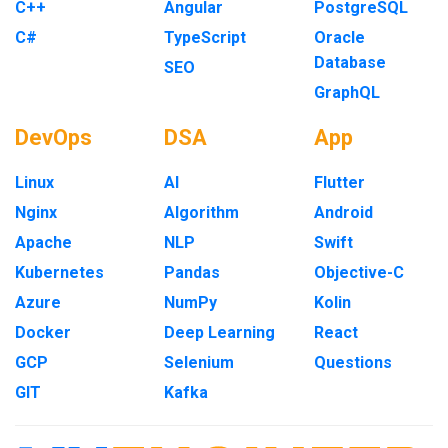
C++
Angular
PostgreSQL
C#
TypeScript
Oracle
Database
SEO
GraphQL
DevOps
DSA
App
Linux
AI
Flutter
Nginx
Algorithm
Android
Apache
NLP
Swift
Kubernetes
Pandas
Objective-C
Azure
NumPy
Kolin
Docker
Deep Learning
React
GCP
Selenium
Questions
GIT
Kafka