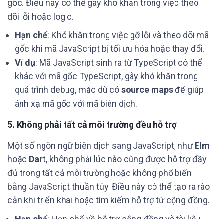
gốc. Điều này có thể gây khó khăn trong việc theo
dõi lỗi hoặc logic.
Hạn chế
: Khó khăn trong việc gỡ lỗi và theo dõi mã
gốc khi mã JavaScript bị tối ưu hóa hoặc thay đổi.
Ví dụ
: Mã JavaScript sinh ra từ TypeScript có thể
khác với mã gốc TypeScript, gây khó khăn trong
quá trình debug, mặc dù có
source maps
để giúp
ánh xạ mã gốc với mã biên dịch.
5.
Không phải tất cả môi trường đều hỗ trợ
Một số ngôn ngữ biên dịch sang JavaScript, như
Elm
hoặc
Dart
, không phải lúc nào cũng được hỗ trợ đầy
đủ trong tất cả môi trường hoặc không phổ biến
bằng JavaScript thuần túy. Điều này có thể tạo ra rào
cản khi triển khai hoặc tìm kiếm hỗ trợ từ cộng đồng.
Hạn chế
: Hạn chế về hỗ trợ cộng đồng và tài liệu