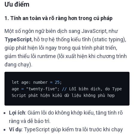
Ưu điểm
1.
Tính an toàn và rõ ràng hơn trong cú pháp
Một số ngôn ngữ biên dịch sang JavaScript, như
TypeScript
, hỗ trợ hệ thống kiểu tĩnh (static typing),
giúp phát hiện lỗi ngay trong quá trình phát triển,
giảm thiểu lỗi runtime (lỗi xuất hiện khi chương trình
đang chạy).
let age: number 
=
25
;

age 
=
 "twenty-five"; 
/
/
 Lỗi biên dịch, do Type
Script phát hiện kiểu dữ liệu không phù hợp
Lợi ích
: Giảm lỗi do không khớp kiểu, tăng tính rõ
ràng và dễ bảo trì.
Ví dụ
: TypeScript giúp kiểm tra lỗi trước khi chạy