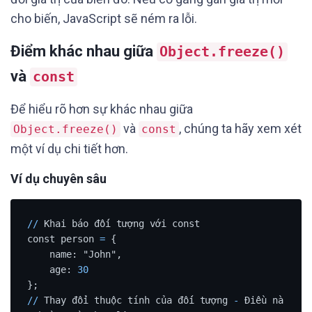
cho biến, JavaScript sẽ ném ra lỗi.
Điểm khác nhau giữa
Object.freeze()
và
const
Để hiểu rõ hơn sự khác nhau giữa
và
, chúng ta hãy xem xét
Object.freeze()
const
một ví dụ chi tiết hơn.
Ví dụ chuyên sâu
/
/
 Khai báo đối tượng với const

const person 
=
 {

    name: "John",

    age: 
30
/
/
 Thay đổi thuộc tính của đối tượng 
-
 Điều nà