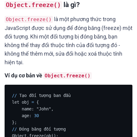
là gì?
Object.freeze()
là một phương thức trong
Object.freeze()
JavaScript được sử dụng để đóng băng (freeze) một
đối tượng. Khi một đối tượng bị đóng băng, bạn
không thể thay đổi thuộc tính của đối tượng đó -
không thể thêm mới, sửa đổi hoặc xoá thuộc tính
hiện tại.
Ví dụ cơ bản về
Object.freeze()
/
/
 Tạo đối tượng ban đầu

let obj 
=
 {

    name: "John",

    age: 
30
/
/
 Đóng băng đối tượng
