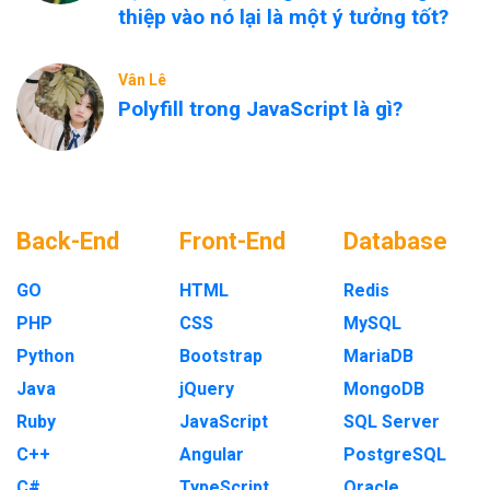
thiệp vào nó lại là một ý tưởng tốt?
Vân Lê
Polyfill trong JavaScript là gì?
Back-End
Front-End
Database
GO
HTML
Redis
PHP
CSS
MySQL
Python
Bootstrap
MariaDB
Java
jQuery
MongoDB
Ruby
JavaScript
SQL Server
C++
Angular
PostgreSQL
C#
TypeScript
Oracle