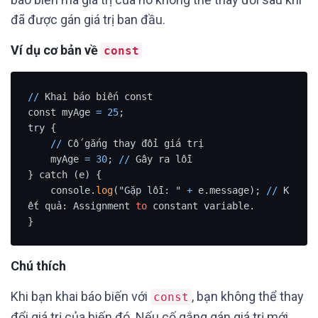
đã được gán giá trị ban đầu.
Ví dụ cơ bản về
const
/
/
 Khai báo biến const

const myAge 
=
25
;

try {

/
/
 Cố gắng thay đổi giá trị

    myAge 
=
30
; 
/
/
 Gây ra lỗi

} catch (e) {

    console.
log
("Gặp lỗi: " 
+
 e.message); 
/
/
 K
ết quả: Assignment 
to
 constant variable.

Chú thích
Khi bạn khai báo biến với
, bạn không thể thay
const
đổi giá trị của biến đó. Nếu cố gắng gán giá trị mới