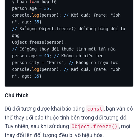
y hoàn 
to
àn hợp lệ

person.age 
=
35
;

console.
log
(person); 
/
/
 Kết quả: {name: "Joh
n", age: 
35
/
/
 Sử dụng Object.freeze() để đóng băng đối tư
ợng

/
/
 Cố gắng thay đổi thuộc tính một lần nữa

person.age 
=
40
; 
/
/
 Không có hiệu lực

person.city 
=
 "Paris"; 
/
/
 Không có hiệu lực

console.
log
(person); 
/
/
 Kết quả: {name: "Joh
n", age: 
35
Chú thích
Dù đối tượng được khai báo bằng
, bạn vẫn có
const
thể thay đổi các thuộc tính bên trong đối tượng đó.
Tuy nhiên, sau khi sử dụng
, mọi
Object.freeze()
thay đổi lên đối tượng đều bị vô hiệu hóa.