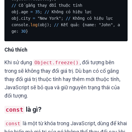
/
/
 Cố gắng thay đổi thuộc tính

obj.age 
=
35
; 
/
/
 Không có hiệu lực

obj.city 
=
 "New York"; 
/
/
 Không có hiệu lực

console.
log
(obj); 
/
/
 Kết quả: {name: "John", a
ge: 
30
Chú thích
Khi sử dụng
, đối tượng bên
Object.freeze()
trong sẽ không thay đổi giá trị. Dù bạn có cố gắng
thay đổi giá trị thuộc tính hay thêm mới thuộc tính,
JavaScript sẽ bỏ qua và giữ nguyên trạng thái của
đối tượng.
là gì?
const
là một từ khóa trong JavaScript, dùng để khai
const
báo biến mà giá trị của nó không thể thay đổi sau khi