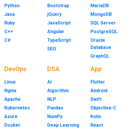
Python
Bootstrap
MariaDB
Java
jQuery
MongoDB
Ruby
JavaScript
SQL Server
C++
Angular
PostgreSQL
C#
TypeScript
Oracle
Database
SEO
GraphQL
DevOps
DSA
App
Linux
AI
Flutter
Nginx
Algorithm
Android
Apache
NLP
Swift
Kubernetes
Pandas
Objective-C
Azure
NumPy
Kolin
Docker
Deep Learning
React