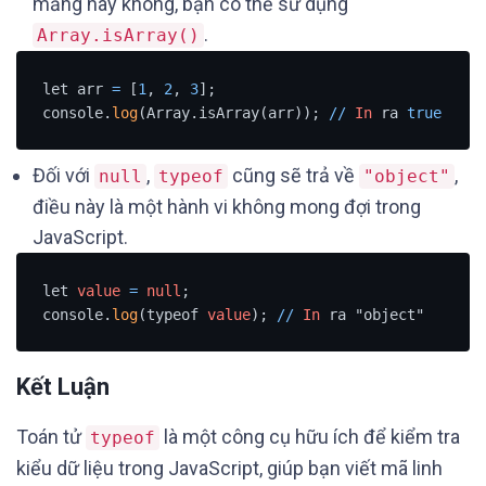
mảng hay không, bạn có thể sử dụng
.
Array.isArray()
let arr 
=
 [
1
, 
2
, 
3
];

console.
log
(Array.isArray(arr)); 
/
/
In
 ra 
true
Đối với
,
cũng sẽ trả về
,
null
typeof
"object"
điều này là một hành vi không mong đợi trong
JavaScript.
let 
value
=
null
;

console.
log
(typeof 
value
); 
/
/
In
 ra "object"
Kết Luận
Toán tử
là một công cụ hữu ích để kiểm tra
typeof
kiểu dữ liệu trong JavaScript, giúp bạn viết mã linh