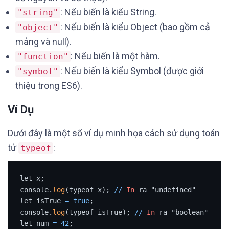
: Nếu biến là kiểu String.
"string"
: Nếu biến là kiểu Object (bao gồm cả
"object"
mảng và null).
: Nếu biến là một hàm.
"function"
: Nếu biến là kiểu Symbol (được giới
"symbol"
thiệu trong ES6).
Ví Dụ
Dưới đây là một số ví dụ minh họa cách sử dụng toán
tử
:
typeof
let x;

console.
log
(typeof x); 
/
/
In
 ra "undefined"

let isTrue 
=
true
;

console.
log
(typeof isTrue); 
/
/
In
 ra "boolean"

let num 
=
42
;
