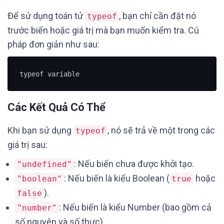
Để sử dụng toán tử
, bạn chỉ cần đặt nó
typeof
trước biến hoặc giá trị mà bạn muốn kiểm tra. Cú
pháp đơn giản như sau:
typeof variable
Các Kết Quả Có Thể
Khi bạn sử dụng
, nó sẽ trả về một trong các
typeof
giá trị sau:
: Nếu biến chưa được khởi tạo.
"undefined"
: Nếu biến là kiểu Boolean (
hoặc
"boolean"
true
).
false
: Nếu biến là kiểu Number (bao gồm cả
"number"
số nguyên và số thực).