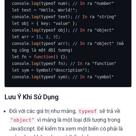
console.
log
(typeof num); 
/
/
In
 ra "number"

let text 
=
 "Hello, World!";

console.
log
(typeof text); 
/
/
In
 ra "string"

let obj 
=
 { key: "value" };

console.
log
(typeof obj); 
/
/
In
 ra "object"

let arr 
=
 [
1
, 
2
, 
3
];

console.
log
(typeof arr); 
/
/
In
 ra "object" (mả
ng cũng là một đối tượng)

let fn 
=
function
() {};

console.
log
(typeof fn); 
/
/
In
 ra "function"

let sym 
=
 Symbol("description");

console.
log
(typeof sym); 
/
/
In
 ra "symbol"
Lưu Ý Khi Sử Dụng
Đối với các giá trị như mảng,
sẽ trả về
typeof
vì mảng là một loại đối tượng trong
"object"
JavaScript. Để kiểm tra xem một biến có phải là