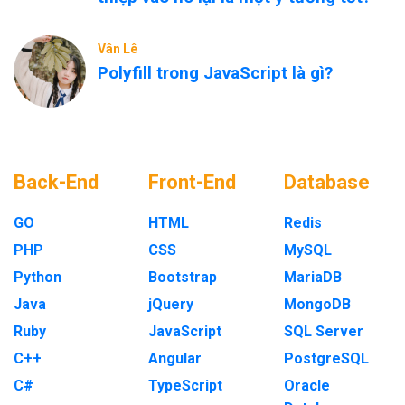
Vân Lê
Polyfill trong JavaScript là gì?
Back-End
Front-End
Database
GO
HTML
Redis
PHP
CSS
MySQL
Python
Bootstrap
MariaDB
Java
jQuery
MongoDB
Ruby
JavaScript
SQL Server
C++
Angular
PostgreSQL
C#
TypeScript
Oracle