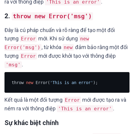
ra với thông điệp
.
'This is an error'
2.
throw new Error('msg')
Đây là cú pháp chuẩn và rõ ràng để tạo một đối
tượng
mới. Khi sử dụng
Error
new
, từ khóa
đảm bảo rằng một đối
Error('msg')
new
tượng
mới được khởi tạo với thông điệp
Error
.
'msg'
throw 
new
 Error(
'This is an error'
);
Kết quả là một đối tượng
mới được tạo ra và
Error
ném ra với thông điệp
.
'This is an error'
Sự khác biệt chính