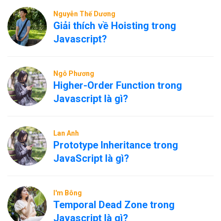
Nguyễn Thế Dương
Giải thích về Hoisting trong
Javascript?
Ngô Phương
Higher-Order Function trong
Javascript là gì?
Lan Anh
Prototype Inheritance trong
JavaScript là gì?
I'm Bông
Temporal Dead Zone trong
Javascript là gì?