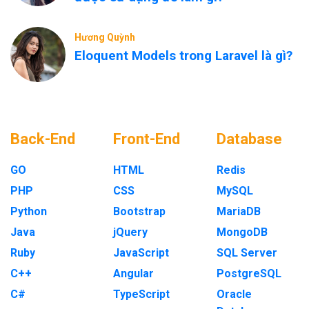
Hương Quỳnh
Eloquent Models trong Laravel là gì?
Back-End
Front-End
Database
GO
HTML
Redis
PHP
CSS
MySQL
Python
Bootstrap
MariaDB
Java
jQuery
MongoDB
Ruby
JavaScript
SQL Server
C++
Angular
PostgreSQL
C#
TypeScript
Oracle