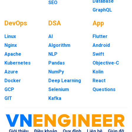
Database
SEO
GraphQL
DevOps
DSA
App
Linux
AI
Flutter
Nginx
Algorithm
Android
Apache
NLP
Swift
Kubernetes
Pandas
Objective-C
Azure
NumPy
Kolin
Docker
Deep Learning
React
GCP
Selenium
Questions
GIT
Kafka
Giới thiệu
Điều khoản
Quy định
Liên hệ
Giúp đỡ