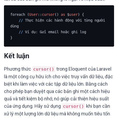
foreach (
User
::
cursor
() 
as
 $
user
) {

/
/
 Thực hiện các hành động với từng người 
dùng

/
/
 Ví dụ: Gửi email hoặc ghi log

}
Kết luận
Phương thức
trong Eloquent của Laravel
cursor()
là một công cụ hữu ích cho việc truy vấn dữ liệu, đặc
biệt khi làm việc với các tập dữ liệu lớn. Bằng cách
cho phép bạn duyệt qua các bản ghi một cách hiệu
quả và tiết kiệm bộ nhớ, nó giúp cải thiện hiệu suất
của ứng dụng. Hãy sử dụng
khi bạn cần
cursor()
xử lý một lượng lớn dữ liệu mà không muốn tiêu tốn