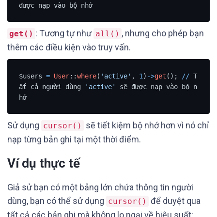
được nạp vào bộ nhớ
: Tương tự như
, nhưng cho phép bạn
get()
all()
thêm các điều kiện vào truy vấn.
$users 
=
User
::
where
(
'active'
, 
1
)
-
>
get
(); 
/
/
 T
ất cả người dùng 
'active'
 sẽ được nạp vào bộ n
hớ
Sử dụng
sẽ tiết kiệm bộ nhớ hơn vì nó chỉ
cursor()
nạp từng bản ghi tại một thời điểm.
Ví dụ thực tế
Giả sử bạn có một bảng lớn chứa thông tin người
dùng, bạn có thể sử dụng
để duyệt qua
cursor()
tất cả các bản ghi mà không lo ngại về hiệu suất: