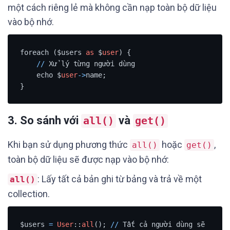
một cách riêng lẻ mà không cần nạp toàn bộ dữ liệu
vào bộ nhớ.
foreach ($users 
as
 $
user
) {

/
/
 Xử lý từng người dùng

    echo $
user
-
>
name;

}
3. So sánh với
và
all()
get()
Khi bạn sử dụng phương thức
hoặc
,
all()
get()
toàn bộ dữ liệu sẽ được nạp vào bộ nhớ:
: Lấy tất cả bản ghi từ bảng và trả về một
all()
collection.
$users 
=
User
::
all
(); 
/
/
 Tất cả người dùng sẽ 