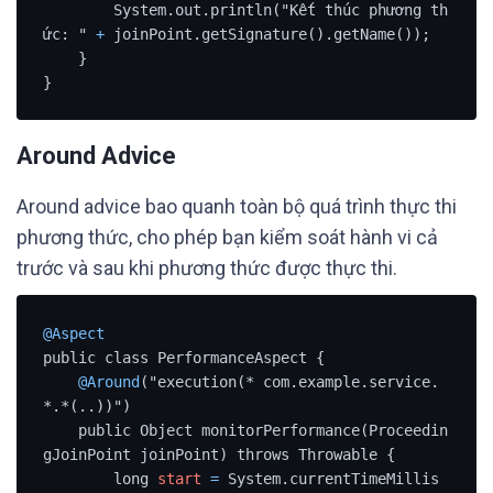
        System.out.println("Kết thúc phương th
ức: " 
+
 joinPoint.getSignature().getName());

    }

}
Around Advice
Around advice bao quanh toàn bộ quá trình thực thi
phương thức, cho phép bạn kiểm soát hành vi cả
trước và sau khi phương thức được thực thi.
@Aspect
public class PerformanceAspect {

@Around
("execution(* com.example.service.
*.*(..))")

    public Object monitorPerformance(Proceedin
gJoinPoint joinPoint) throws Throwable {

        long 
start
=
 System.currentTimeMillis