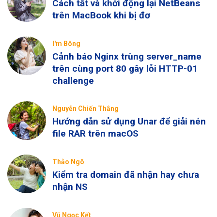
Cách tắt và khởi động lại NetBeans
trên MacBook khi bị đơ
I'm Bông
Cảnh báo Nginx trùng server_name
trên cùng port 80 gây lỗi HTTP-01
challenge
Nguyễn Chiến Thắng
Hướng dẫn sử dụng Unar để giải nén
file RAR trên macOS
Thảo Ngô
Kiểm tra domain đã nhận hay chưa
nhận NS
Vũ Ngọc Kết