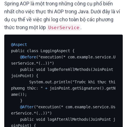
Spring AOP là một trong những công cụ phổ biến
nhất cho việc thực thi AOP trong Java. Dưới đây là ví
dụ cụ thể về việc ghi log cho toàn bộ các phương
thức trong một lớp
.
UserService
@Aspect
public class LoggingAspect {

@Before
("execution(* com.example.service.U
serService.*(..))")

    public void logBeforeAllMethods(JoinPoint 
joinPoint) {

        System.out.println("Trước khi thực thi 
phương thức: " 
+
 joinPoint.getSignature().getN
ame());

    }

@After
("execution(* com.example.service.Us
erService.*(..))")

    public void logAfterAllMethods(JoinPoint j
oinPoint) {
