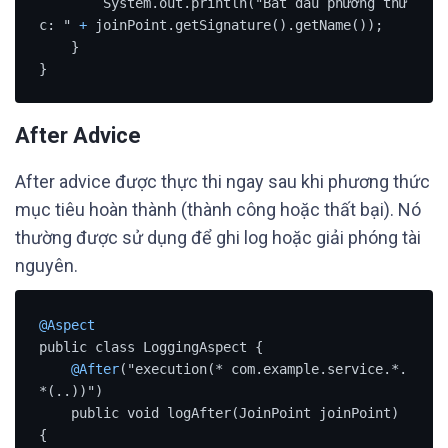
        System.out.println("Bắt đầu phương thứ
c: " 
+
 joinPoint.getSignature().getName());

    }

}
After Advice
After advice được thực thi ngay sau khi phương thức
mục tiêu hoàn thành (thành công hoặc thất bại). Nó
thường được sử dụng để ghi log hoặc giải phóng tài
nguyên.
@Aspect
public class LoggingAspect {

@After
("execution(* com.example.service.*.
*(..))")

    public void logAfter(JoinPoint joinPoint) 
{
