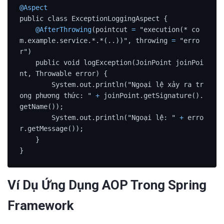
@Aspect
public class ExceptionLoggingAspect {

@AfterThrowing
(pointcut 
=
 "execution(* co
m.example.service.*.*(..))", throwing 
=
 "erro
r")

    public void logException(JoinPoint joinPoi
nt, Throwable error) {

        System.out.println("Ngoại lệ xảy ra tr
ong phương thức: " 
+
 joinPoint.getSignature().
getName());

        System.out.println("Ngoại lệ: " 
+
 erro
r.getMessage());

    }

}
Ví Dụ Ứng Dụng AOP Trong Spring
Framework