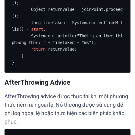
();

        Object returnValue 
=
 joinPoint.proceed
();

        long timeTaken 
=
 System.currentTimeMil
lis() 
-
start
;

        System.out.println("Thời gian thực thi 
phương thức: " 
+
 timeTaken 
+
 "ms");

return
 returnValue;

    }

}
AfterThrowing Advice
AfterThrowing advice được thực thi khi một phương
thức ném ra ngoại lệ. Nó thường được sử dụng để
ghi log ngoại lệ hoặc thực hiện các biện pháp khắc
phục.