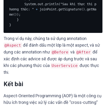
        System.out.println("Sau khi thực thi p
hương thức: " 
+
 joinPoint.getSignature().getNa
me());

    }

}
Trong ví dụ này, chúng ta sử dụng annotation
để đánh dấu một lớp là một aspect, và sử
@Aspect
dụng các annotation như
và
để
@Before
@After
xác định các advice sẽ được áp dụng trước và sau
khi các phương thức của
được thực
UserService
thi.
Kết bài
Aspect-Oriented Programming (AOP) là một công cụ
hữu ích trong việc xử lý các vấn đề “cross-cutting”