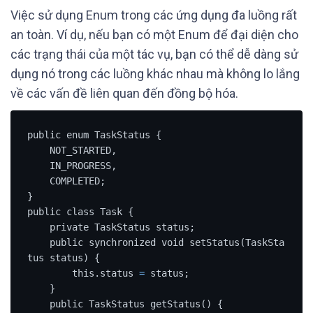
Việc sử dụng Enum trong các ứng dụng đa luồng rất
an toàn. Ví dụ, nếu bạn có một Enum để đại diện cho
các trạng thái của một tác vụ, bạn có thể dễ dàng sử
dụng nó trong các luồng khác nhau mà không lo lắng
về các vấn đề liên quan đến đồng bộ hóa.
public enum TaskStatus {

    NOT_STARTED,

    IN_PROGRESS,

    COMPLETED;

}

public class Task {

    private TaskStatus status;

    public synchronized void setStatus(TaskSta
tus status) {

        this.status 
=
 status;

    }

    public TaskStatus getStatus() {
