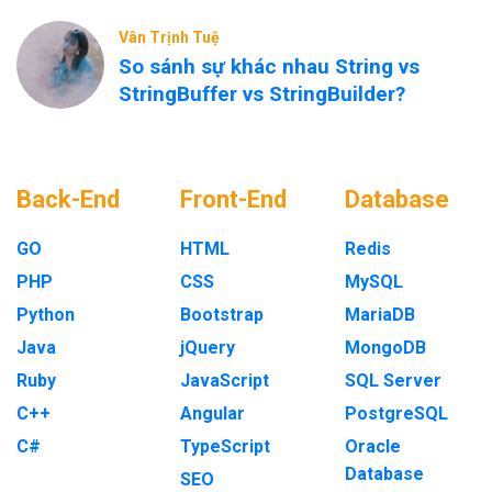
Vân Trịnh Tuệ
So sánh sự khác nhau String vs
StringBuffer vs StringBuilder?
Back-End
Front-End
Database
GO
HTML
Redis
PHP
CSS
MySQL
Python
Bootstrap
MariaDB
Java
jQuery
MongoDB
Ruby
JavaScript
SQL Server
C++
Angular
PostgreSQL
C#
TypeScript
Oracle
Database
SEO