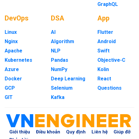
GraphQL
DevOps
DSA
App
Linux
AI
Flutter
Nginx
Algorithm
Android
Apache
NLP
Swift
Kubernetes
Pandas
Objective-C
Azure
NumPy
Kolin
Docker
Deep Learning
React
GCP
Selenium
Questions
GIT
Kafka
Giới thiệu
Điều khoản
Quy định
Liên hệ
Giúp đỡ