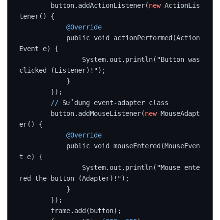
        button.addActionListener(
new
 ActionLis
tener() {

@Override
            public void actionPerformed(Action
Event e) {

                System.out.println("Button was 
clicked (Listener)!");

            }

        });

/
/
 Sử dụng event
-
adapter class

        button.addMouseListener(
new
 MouseAdapt
er() {

@Override
            public void mouseEntered(MouseEven
t e) {

                System.out.println("Mouse ente
red the button (Adapter)!");

            }

        });

        frame.add(button);
