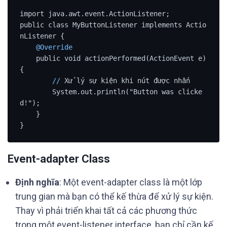
import java.awt.event.ActionListener;

public class MyButtonListener implements Actio
nListener {

@Override
    public void actionPerformed(ActionEvent e) 
{

/
/
 Xử lý sự kiện khi nút được nhấn

        System.out.println("Button was clicke
d!");

    }

}
Event-adapter Class
Định nghĩa
: Một event-adapter class là một lớp
trung gian mà bạn có thể kế thừa để xử lý sự kiện.
Thay vì phải triển khai tất cả các phương thức
trong một event-listener interface, bạn chỉ cần kế