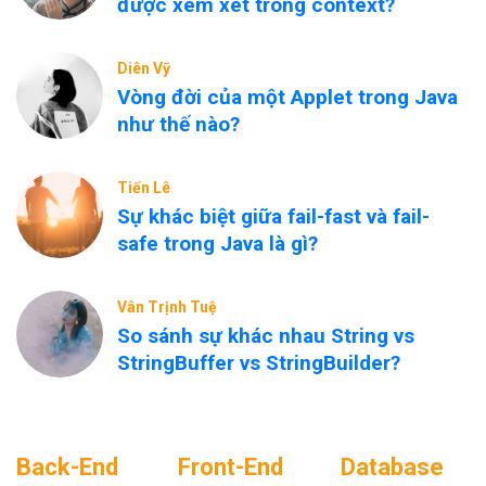
được xem xét trong context?
Diên Vỹ
Vòng đời của một Applet trong Java
như thế nào?
Tiến Lê
Sự khác biệt giữa fail-fast và fail-
safe trong Java là gì?
Vân Trịnh Tuệ
So sánh sự khác nhau String vs
StringBuffer vs StringBuilder?
Back-End
Front-End
Database