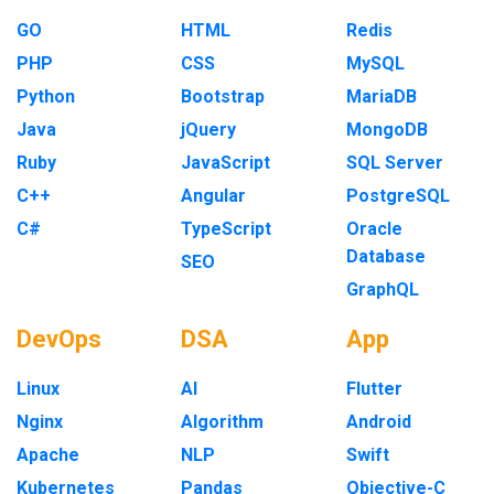
GO
HTML
Redis
PHP
CSS
MySQL
Python
Bootstrap
MariaDB
Java
jQuery
MongoDB
Ruby
JavaScript
SQL Server
C++
Angular
PostgreSQL
C#
TypeScript
Oracle
Database
SEO
GraphQL
DevOps
DSA
App
Linux
AI
Flutter
Nginx
Algorithm
Android
Apache
NLP
Swift
Kubernetes
Pandas
Objective-C