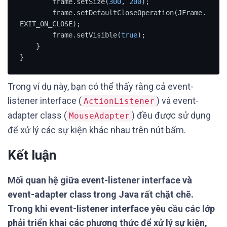
        frame.setSize(
300
, 
200
);

        frame.setDefaultCloseOperation(JFrame.
EXIT_ON_CLOSE);

        frame.setVisible(
true
);

    }

}
Trong ví dụ này, bạn có thể thấy rằng cả event-
listener interface (
) và event-
ActionListener
adapter class (
) đều được sử dụng
MouseAdapter
để xử lý các sự kiện khác nhau trên nút bấm.
Kết luận
Mối quan hệ giữa event-listener interface và
event-adapter class trong Java rất chặt chẽ.
Trong khi event-listener interface yêu cầu các lớp
phải triển khai các phương thức để xử lý sự kiện,