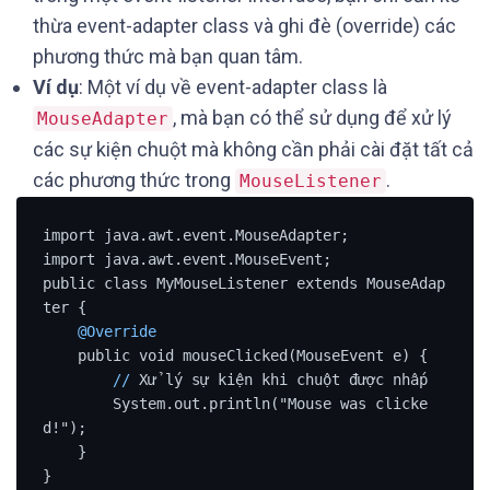
thừa event-adapter class và ghi đè (override) các
phương thức mà bạn quan tâm.
Ví dụ
: Một ví dụ về event-adapter class là
, mà bạn có thể sử dụng để xử lý
MouseAdapter
các sự kiện chuột mà không cần phải cài đặt tất cả
các phương thức trong
.
MouseListener
import java.awt.event.MouseAdapter;

import java.awt.event.MouseEvent;

public class MyMouseListener extends MouseAdap
ter {

@Override
    public void mouseClicked(MouseEvent e) {

/
/
 Xử lý sự kiện khi chuột được nhấp

        System.out.println("Mouse was clicke
d!");

    }

}