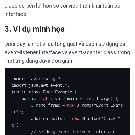
class sẽ tiện lợi hơn so với việc triển khai toàn bộ
interface.
3. Ví dụ minh họa
Dưới đây là một ví dụ tổng quát về cách sử dụng cả
event-listener interface và event-adapter class trong
một ứng dụng Java đơn giản:
import javax.swing.
*
;

import java.awt.event.
*
;

public class EventExample {

    public 
static
 void main(String[] args) {

        JFrame frame 
=
new
 JFrame("Event Examp
le");

        JButton button 
=
new
 JButton("Click M
e");

/
/
 Sử dụng event
-
listener interface
