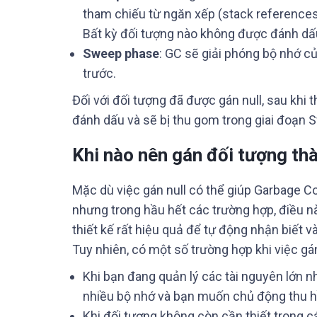
tham chiếu từ ngăn xếp (stack references
Bất kỳ đối tượng nào không được đánh dấu
Sweep phase
: GC sẽ giải phóng bộ nhớ 
trước.
Đối với đối tượng đã được gán null, sau khi
đánh dấu và sẽ bị thu gom trong giai đoạn 
Khi nào nên gán đối tượng thà
Mặc dù việc gán null có thể giúp Garbage Co
nhưng trong hầu hết các trường hợp, điều n
thiết kế rất hiệu quả để tự động nhận biết
Tuy nhiên, có một số trường hợp khi việc gán 
Khi bạn đang quản lý các tài nguyên lớn n
nhiều bộ nhớ và bạn muốn chủ động thu h
Khi đối tượng không còn cần thiết trong cá