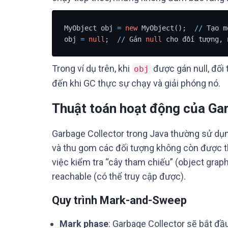
MyObject obj 
=
new
 MyObject();  
/
/
 Tạo m
obj 
=
null
;  
/
/
 Gán 
null
 cho đối tượng, 
Trong ví dụ trên, khi
được gán null, đối
obj
đến khi GC thực sự chạy và giải phóng nó.
Thuật toán hoạt động của Ga
Garbage Collector trong Java thường sử dụ
và thu gom các đối tượng không còn được t
việc kiểm tra “cây tham chiếu” (object grap
reachable (có thể truy cập được).
Quy trình Mark-and-Sweep
Mark phase
: Garbage Collector sẽ bắt đầu