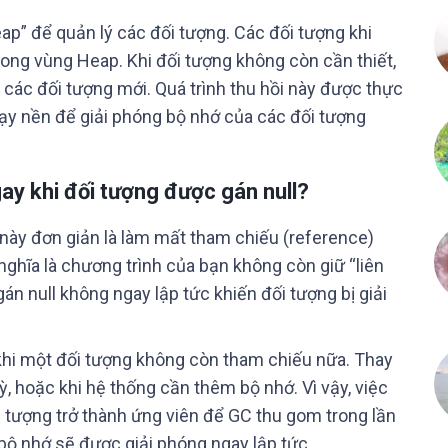
ap” để quản lý các đối tượng. Các đối tượng khi
ong vùng Heap. Khi đối tượng không còn cần thiết,
 các đối tượng mới. Quá trình thu hồi này được thực
chạy nền để giải phóng bộ nhớ của các đối tượng
ay khi đối tượng được gán null?
u này đơn giản là làm mất tham chiếu (reference)
ghĩa là chương trình của bạn không còn giữ “liên
gán null không ngay lập tức khiến đối tượng bị giải
khi một đối tượng không còn tham chiếu nữa. Thay
ỳ, hoặc khi hệ thống cần thêm bộ nhớ. Vì vậy, việc
i tượng trở thành ứng viên để GC thu gom trong lần
ộ nhớ sẽ được giải phóng ngay lập tức.