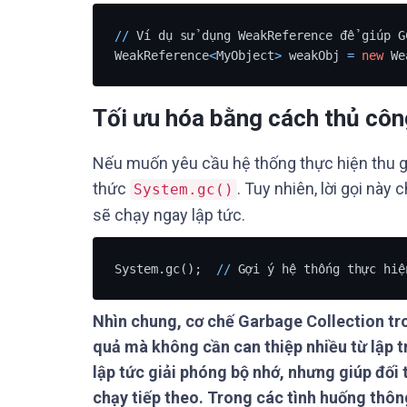
/
/
 Ví dụ sử dụng WeakReference để giúp G
WeakReference
<
MyObject
>
 weakObj 
=
new
 We
Tối ưu hóa bằng cách thủ côn
Nếu muốn yêu cầu hệ thống thực hiện thu g
thức
. Tuy nhiên, lời gọi nà
System.gc()
sẽ chạy ngay lập tức.
System.gc();  
/
/
 Gợi ý hệ thống thực hiệ
Nhìn chung, cơ chế Garbage Collection tr
quả mà không cần can thiệp nhiều từ lập t
lập tức giải phóng bộ nhớ, nhưng giúp đối 
chạy tiếp theo. Trong các tình huống thô