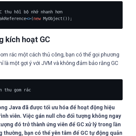
C thu hồi bộ nhớ nhanh hơn

akReference
<>
(
new
 MyObject());
g kích hoạt GC
om rác một cách thủ công, bạn có thể gọi phương
y chỉ là một gợi ý với JVM và không đảm bảo rằng GC
n thu gom rác
ong Java đã được tối ưu hóa để hoạt động hiệu
rình viên. Việc gán null cho đối tượng không ngay
tượng đó trở thành ứng viên để GC xử lý trong lần
ng thường, bạn có thể yên tâm để GC tự động quản