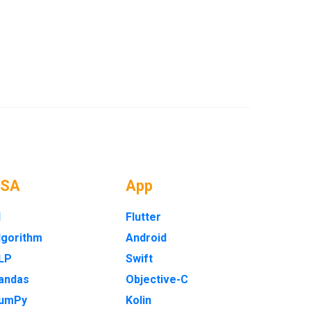
DSA
App
I
Flutter
lgorithm
Android
LP
Swift
andas
Objective-C
umPy
Kolin