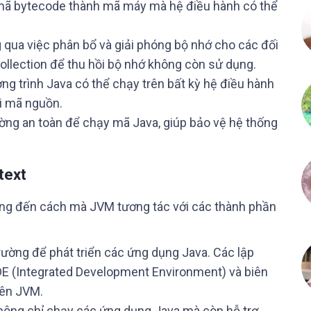
ã bytecode thành mã máy mà hệ điều hành có thể
qua việc phân bổ và giải phóng bộ nhớ cho các đối
ollection để thu hồi bộ nhớ không còn sử dụng.
g trình Java có thể chạy trên bất kỳ hệ điều hành
i mã nguồn.
ng an toàn để chạy mã Java, giúp bảo vệ hệ thống
text
ưởng đến cách mà JVM tương tác với các thành phần
ờng để phát triển các ứng dụng Java. Các lập
 IDE (Integrated Development Environment) và biên
rên JVM.
ông chỉ chạy các ứng dụng Java mà còn hỗ trợ