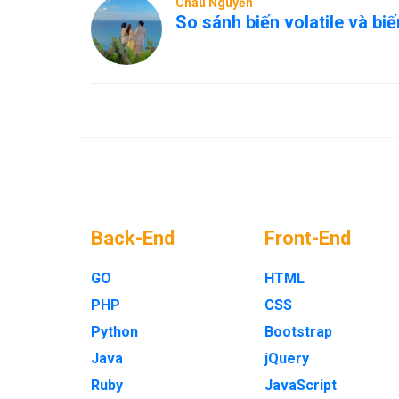
Châu Nguyễn
So sánh biến volatile và bi
Back-End
Front-End
GO
HTML
PHP
CSS
Python
Bootstrap
Java
jQuery
Ruby
JavaScript