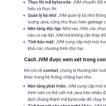
Thực thi mã bytecode:
JVM chuyển đổi m
hiểu và thực thi.
Quản lý bộ nhớ:
JVM quản lý bộ nhớ thông 
tượng Java, cũng như thực hiện garbage c
Nền tảng độc lập:
Nhờ vào JVM, các chươn
nào có cài đặt JVM mà không cần thay đổ
Tính bảo mật:
JVM cung cấp một môi trườ
khỏi các chương trình độc hại.
Cách JVM được xem xét trong con
Khi nói về
context
, chúng ta thường liên t
khác trong hệ thống, chẳng hạn như:
Nền tảng phát triển:
JVM cung cấp môi trư
trình viên có thể viết mã Java trên nhiều
dịch chúng thành mã bytecode để chạy t
Tích hợp với các công nghệ khác:
JVM kh