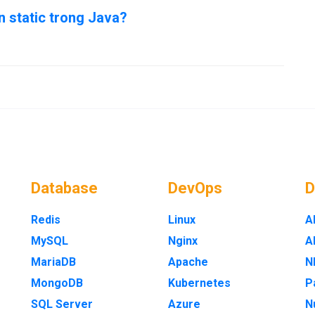
ến static trong Java?
Database
DevOps
Redis
Linux
A
MySQL
Nginx
A
MariaDB
Apache
N
MongoDB
Kubernetes
P
SQL Server
Azure
N