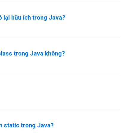
nó lại hữu ích trong Java?
-class trong Java không?
?
ến static trong Java?