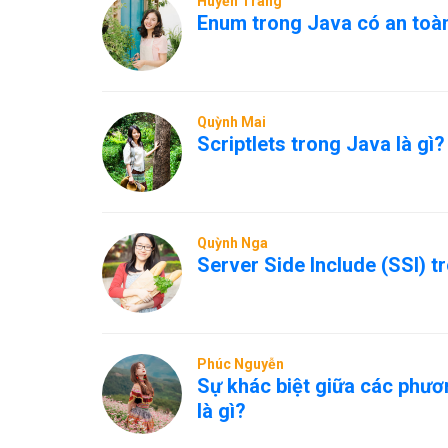
Huyền Trang
Enum trong Java có an toàn
Quỳnh Mai
Scriptlets trong Java là gì?
Quỳnh Nga
Server Side Include (SSI) t
Phúc Nguyễn
Sự khác biệt giữa các phươ
là gì?