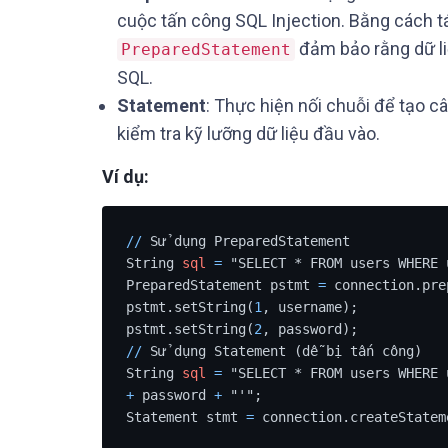
cuộc tấn công SQL Injection. Bằng cách tá
đảm bảo rằng dữ li
PreparedStatement
SQL.
Statement
: Thực hiện nối chuỗi để tạo c
kiểm tra kỹ lưỡng dữ liệu đầu vào.
Ví dụ:
/
/
 Sử dụng PreparedStatement

String 
sql
=
 "SELECT * FROM users WHERE 
PreparedStatement pstmt 
=
 connection.pre
pstmt.setString(
1
, username);

pstmt.setString(
2
/
/
 Sử dụng Statement (dễ bị tấn công)

String 
sql
=
 "SELECT * FROM users WHERE 
+
 password 
+
 "'";

Statement stmt 
=
 connection.createStatem