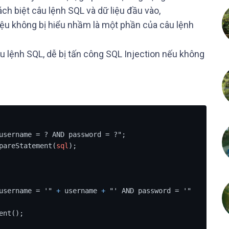
ch biệt câu lệnh SQL và dữ liệu đầu vào,
ệu không bị hiểu nhầm là một phần của câu lệnh
âu lệnh SQL, dễ bị tấn công SQL Injection nếu không
username = ? AND password = ?";

pareStatement(
sql
);

username = '" 
+
 username 
+
 "' AND password = '" 
ent();