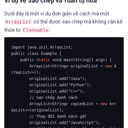
Ví dụ về Sao chép và Tuần tự hóa
Dưới đây là một ví dụ đơn giản về cách mà một
có thể được sao chép mà không cần kế
ArrayList
thừa từ
.
Cloneable
import java.util.ArrayList;

public class Example {

    public 
static
 void main(String[] args) {

        ArrayList
<
String
>
 originalList 
=
new
 A
rrayList
<>
();

        originalList.add("Java");

        originalList.add("Python");

        originalList.add("C++");

/
/
 Sao chép danh sách

        ArrayList
<
String
>
 copiedList 
=
new
 Arr
ayList
<>
(originalList);

/
/
 Thay đổi danh sách gốc

        originalList.add("JavaScript");
