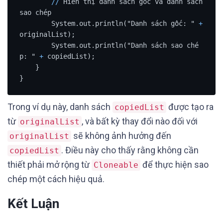
/
/
 Hiển thị danh sách gốc và danh sách 
sao chép

        System.out.println("Danh sách gốc: " 
+
originalList);

        System.out.println("Danh sách sao ché
p: " 
+
 copiedList);

    }

}
Trong ví dụ này, danh sách
được tạo ra
copiedList
từ
, và bất kỳ thay đổi nào đối với
originalList
sẽ không ảnh hưởng đến
originalList
. Điều này cho thấy rằng không cần
copiedList
thiết phải mở rộng từ
để thực hiện sao
Cloneable
chép một cách hiệu quả.
Kết Luận