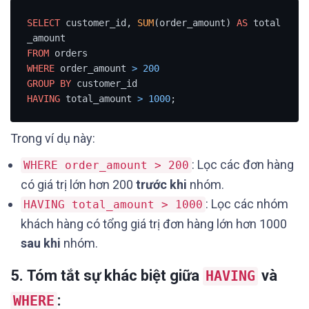
SELECT
 customer_id, 
SUM
(order_amount) 
AS
 total
FROM
WHERE
 order_amount 
>
200
GROUP
BY
HAVING
 total_amount 
>
1000
;
Trong ví dụ này:
: Lọc các đơn hàng
WHERE order_amount > 200
có giá trị lớn hơn 200
trước khi
nhóm.
: Lọc các nhóm
HAVING total_amount > 1000
khách hàng có tổng giá trị đơn hàng lớn hơn 1000
sau khi
nhóm.
5.
Tóm tắt sự khác biệt giữa
và
HAVING
:
WHERE