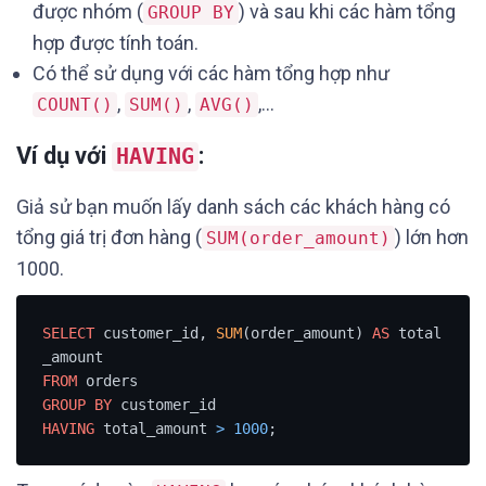
được nhóm (
) và sau khi các hàm tổng
GROUP BY
hợp được tính toán.
Có thể sử dụng với các hàm tổng hợp như
,
,
,…
COUNT()
SUM()
AVG()
Ví dụ với
:
HAVING
Giả sử bạn muốn lấy danh sách các khách hàng có
tổng giá trị đơn hàng (
) lớn hơn
SUM(order_amount)
1000.
SELECT
 customer_id, 
SUM
(order_amount) 
AS
 total
FROM
GROUP
BY
HAVING
 total_amount 
>
1000
;