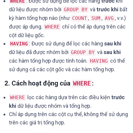
: Được sử dụng để lọc các hàng
trước
khi
WHERE
dữ liệu được nhóm bởi
và
trước khi
bất
GROUP BY
kỳ hàm tổng hợp nào (như
,
,
, v.v.)
COUNT
SUM
AVG
được áp dụng.
chỉ có thể áp dụng trên các
WHERE
cột dữ liệu gốc.
: Được sử dụng để lọc các hàng
sau khi
HAVING
dữ liệu đã được nhóm bởi
và
sau khi
GROUP BY
các hàm tổng hợp được tính toán.
có thể
HAVING
sử dụng cả các cột gốc và các hàm tổng hợp.
2.
Cách hoạt động của
:
WHERE
lọc các hàng dựa trên các điều kiện
trước
WHERE
khi
dữ liệu được nhóm và tổng hợp.
Chỉ áp dụng trên các cột cụ thể, không thể sử dụng
trên các giá trị tổng hợp.