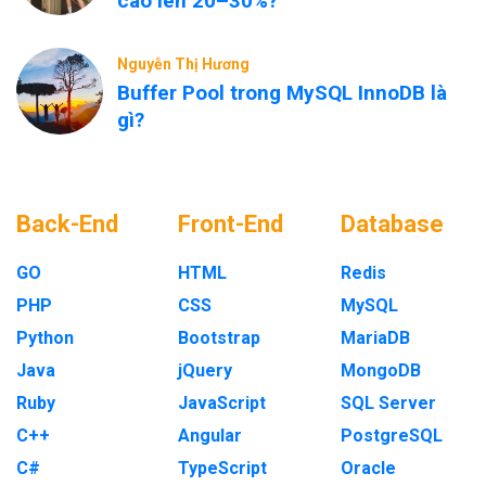
cao lên 20–30%?
Nguyễn Thị Hương
Buffer Pool trong MySQL InnoDB là
gì?
Back-End
Front-End
Database
GO
HTML
Redis
PHP
CSS
MySQL
Python
Bootstrap
MariaDB
Java
jQuery
MongoDB
Ruby
JavaScript
SQL Server
C++
Angular
PostgreSQL
C#
TypeScript
Oracle