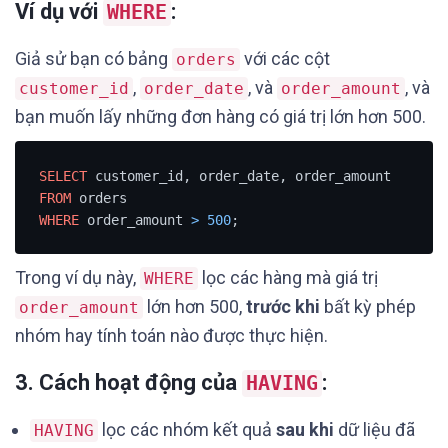
Ví dụ với
:
WHERE
Giả sử bạn có bảng
với các cột
orders
,
, và
, và
customer_id
order_date
order_amount
bạn muốn lấy những đơn hàng có giá trị lớn hơn 500.
SELECT
FROM
WHERE
 order_amount 
>
500
;
Trong ví dụ này,
lọc các hàng mà giá trị
WHERE
lớn hơn 500,
trước khi
bất kỳ phép
order_amount
nhóm hay tính toán nào được thực hiện.
3.
Cách hoạt động của
:
HAVING
lọc các nhóm kết quả
sau khi
dữ liệu đã
HAVING