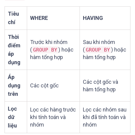
Tiêu
WHERE
HAVING
chí
Thời
Trước khi nhóm
Sau khi nhóm
điểm
(
) hoặc
(
) hoặc
GROUP BY
GROUP BY
áp
hàm tổng hợp
hàm tổng hợp
dụng
Áp
Các cột gốc và
dụng
Các cột gốc
hàm tổng hợp
trên
Lọc
Lọc các hàng trước
Lọc các nhóm sau
dữ
khi tính toán và
khi đã tính toán và
nhóm
nhóm
liệu