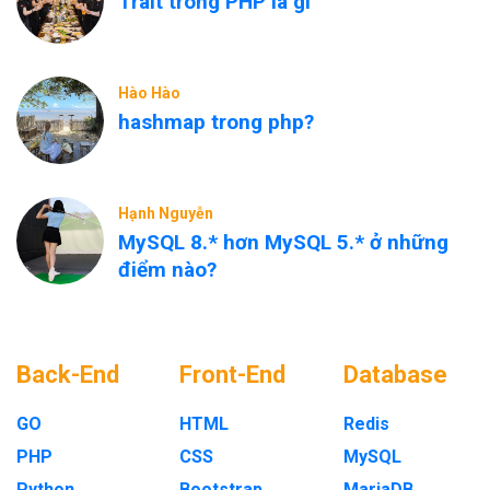
Trait trong PHP là gì
Hào Hào
hashmap trong php?
Hạnh Nguyễn
MySQL 8.* hơn MySQL 5.* ở những
điểm nào?
Back-End
Front-End
Database
GO
HTML
Redis
PHP
CSS
MySQL
Python
Bootstrap
MariaDB