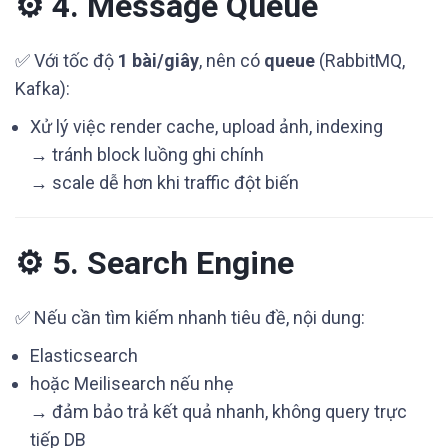
⚙️ 4. Message Queue
✅ Với tốc độ
1 bài/giây
, nên có
queue
(RabbitMQ,
Kafka):
Xử lý việc render cache, upload ảnh, indexing
→ tránh block luồng ghi chính
→ scale dễ hơn khi traffic đột biến
⚙️ 5. Search Engine
✅ Nếu cần tìm kiếm nhanh tiêu đề, nội dung:
Elasticsearch
hoặc Meilisearch nếu nhẹ
→ đảm bảo trả kết quả nhanh, không query trực
tiếp DB