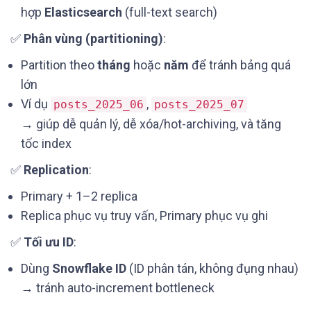
hợp
Elasticsearch
(full-text search)
✅
Phân vùng (partitioning)
:
Partition theo
tháng
hoặc
năm
để tránh bảng quá
lớn
Ví dụ
,
posts_2025_06
posts_2025_07
→ giúp dễ quản lý, dễ xóa/hot-archiving, và tăng
tốc index
✅
Replication
:
Primary + 1–2 replica
Replica phục vụ truy vấn, Primary phục vụ ghi
✅
Tối ưu ID
:
Dùng
Snowflake ID
(ID phân tán, không đụng nhau)
→ tránh auto-increment bottleneck