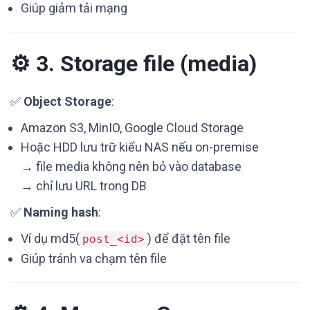
Giúp giảm tải mạng
⚙️ 3. Storage file (media)
✅
Object Storage
:
Amazon S3, MinIO, Google Cloud Storage
Hoặc HDD lưu trữ kiểu NAS nếu on-premise
→ file media không nên bỏ vào database
→ chỉ lưu URL trong DB
✅
Naming hash
:
Ví dụ md5(
) để đặt tên file
post_<id>
Giúp tránh va chạm tên file