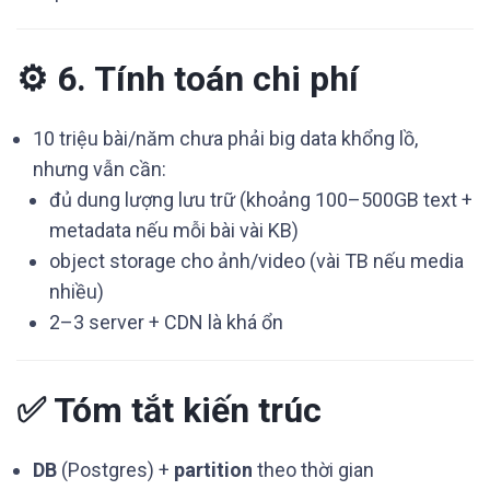
⚙️ 6. Tính toán chi phí
10 triệu bài/năm chưa phải big data khổng lồ,
nhưng vẫn cần:
đủ dung lượng lưu trữ (khoảng 100–500GB text +
metadata nếu mỗi bài vài KB)
object storage cho ảnh/video (vài TB nếu media
nhiều)
2–3 server + CDN là khá ổn
✅ Tóm tắt kiến trúc
DB
(Postgres) +
partition
theo thời gian