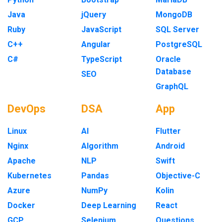
Java
jQuery
MongoDB
Ruby
JavaScript
SQL Server
C++
Angular
PostgreSQL
C#
TypeScript
Oracle
Database
SEO
GraphQL
DevOps
DSA
App
Linux
AI
Flutter
Nginx
Algorithm
Android
Apache
NLP
Swift
Kubernetes
Pandas
Objective-C
Azure
NumPy
Kolin
Docker
Deep Learning
React
GCP
Selenium
Questions