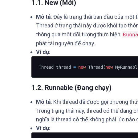
1.1. New (Mới)
Mô tả
: Đây là trạng thái ban đầu của một
Thread ở trạng thái này được khởi tạo thô
thông qua một đối tượng thực hiện
Runn
phát tài nguyên để chạy.
Ví dụ
:
Thread thread 
=
new
 Thread(
new
 MyRunnabl
1.2. Runnable (Đang chạy)
Mô tả
: Khi thread đã được gọi phương th
Trong trạng thái này, thread có thể đang 
nghĩa là thread có thể không phải lúc nà
Ví dụ
: