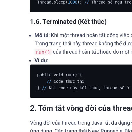
Thread.sleep(
1000
); 
/
/
 Thread sẽ ngủ tro
1.6. Terminated (Kết thúc)
Mô tả
: Khi một thread hoàn tất công việc
Trong trạng thái này, thread không thể đượ
của thread hoàn tất, hoặc do một n
run()
Ví dụ
:
public void run() {

/
/
 Code thực thi

} 
/
/
 Khi code này kết thúc, thread sẽ ở 
2. Tóm tắt vòng đời của threa
Vòng đời của thread trong Java rất đa dạng
ứng dụng. Các trạng thái New, Runnable, Bl