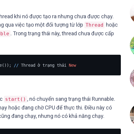
 thread khi nó được tạo ra nhưng chưa được chạy.
ng qua việc tạo một đối tượng từ lớp
hoặc
Thread
. Trong trạng thái này, thread chưa được cấp
able
e()); 
/
/
 Thread ở trạng thái 
New
ức
, nó chuyển sang trạng thái Runnable.
start()
chạy hoặc đang chờ CPU để thực thi. Điều này có
o cũng đang chạy, nhưng nó có khả năng chạy.