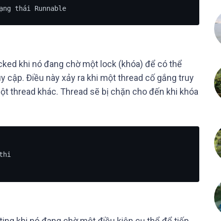
ạng thái Runnable
cked khi nó đang chờ một lock (khóa) để có thể
 cập. Điều này xảy ra khi một thread cố gắng truy
t thread khác. Thread sẽ bị chặn cho đến khi khóa
hi

ting khi nó đang chờ một điều kiện cụ thể để tiếp