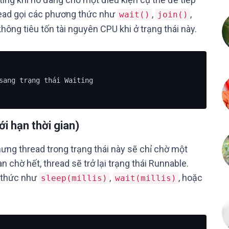
thread gọi các phương thức như
,
,
wait()
join()
không tiêu tốn tài nguyên CPU khi ở trạng thái này.
sang trạng thái Waiting

i hạn thời gian)
hưng thread trong trạng thái này sẽ chỉ chờ một
an chờ hết, thread sẽ trở lại trạng thái Runnable.
g thức như
,
, hoặc
sleep(millis)
wait(millis)