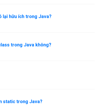
nó lại hữu ích trong Java?
-class trong Java không?
?
ến static trong Java?