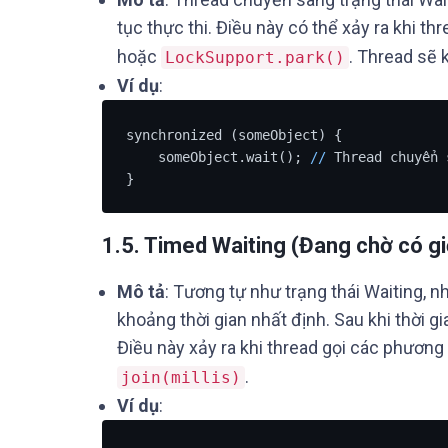
tục thực thi. Điều này có thể xảy ra khi 
hoặc
. Thread sẽ 
LockSupport.park()
Ví dụ
:
synchronized (someObject) {

    someObject.wait(); 
/
/
 Thread chuyển 
}
1.5. Timed Waiting (Đang chờ có giớ
Mô tả
: Tương tự như trạng thái Waiting, n
khoảng thời gian nhất định. Sau khi thời gi
Điều này xảy ra khi thread gọi các phươn
.
join(millis)
Ví dụ
: