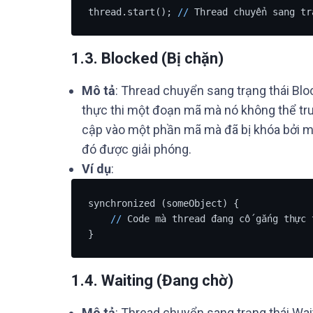
thread.start(); 
/
/
 Thread chuyển sang tr
1.3. Blocked (Bị chặn)
Mô tả
: Thread chuyển sang trạng thái Blo
thực thi một đoạn mã mà nó không thể truy
cập vào một phần mã mà đã bị khóa bởi mộ
đó được giải phóng.
Ví dụ
:
synchronized (someObject) {

/
/
 Code mà thread đang cố gắng thực t
}
1.4. Waiting (Đang chờ)
Mô tả
: Thread chuyển sang trạng thái Wai