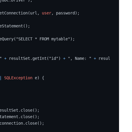
etConnection(url, 
user
, password);

eStatement();

eQuery("SELECT * FROM mytable");

 " 
+
 resultSet.getInt("id") 
+
 ", Name: " 
+
 resul
|
SQLException
 e) {

esultSet.close();

tatement.close();

connection.close();
