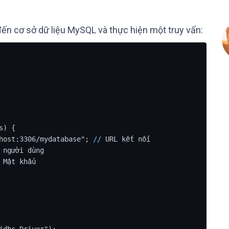
 đến cơ sở dữ liệu MySQL và thực hiện một truy vấn:
) {

host:3306/mydatabase"; 
/
/
 URL kết nối

 người dùng

 Mật khẩu
