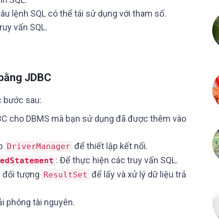
câu lệnh SQL có thể tái sử dụng với tham số.
truy vấn SQL.
u bằng JDBC
c bước sau:
DBC cho DBMS mà bạn sử dụng đã được thêm vào
ớp
để thiết lập kết nối.
DriverManager
: Để thực hiện các truy vấn SQL.
edStatement
g đối tượng
để lấy và xử lý dữ liệu trả
ResultSet
ải phóng tài nguyên.