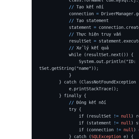
/
/
 Tạo kết nối

            connection 
=
 DriverManager.g
/
/
 Tạo statement

            statement 
=
 connection.creat
/
/
 Thực hiện truy vấn

            resultSet 
=
 statement.execut
/
/
 Xử lý kết quả

            while (resultSet.next()) {

                System.out.println("ID:
tSet.getString("name"));

            }

        } catch (ClassNotFoundException 
            e.printStackTrace();

        } finally {

/
/
 Đóng kết nối

            try {

                if (resultSet 
!=
null
) r
                if (statement 
!=
null
) s
                if (connection 
!=
null
) 
            } catch (
SQLException
 e) {
