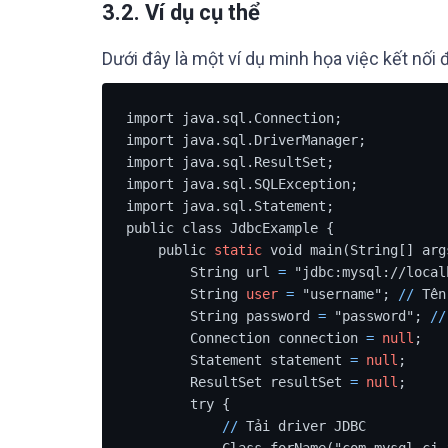
3.2. Ví dụ cụ thể
Dưới đây là một ví dụ minh họa việc kết nối
import java.sql.Connection;

import java.sql.DriverManager;

import java.sql.ResultSet;

import java.sql.SQLException;

import java.sql.Statement;

public class JdbcExample {

    public 
static
 void main(String[] args
        String url 
=
 "jdbc:mysql://local
        String 
user
=
 "username"; 
/
/
 Tên
        String password 
=
 "password"; 
/
/
        Connection connection 
=
null
;

        Statement statement 
=
null
;

        ResultSet resultSet 
=
null
;

        try {

/
/
 Tải driver JDBC

            Class.forName("com.mysql.cj.jdbc.Driver");
