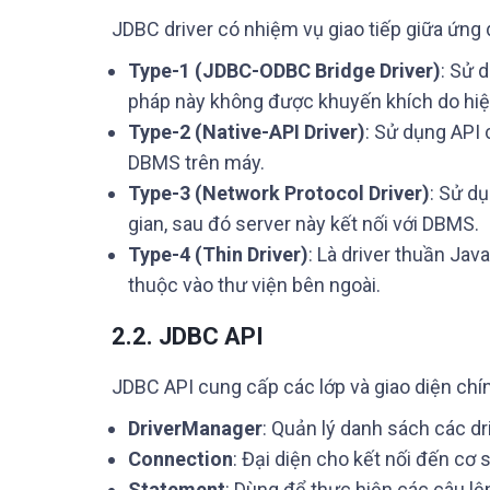
JDBC driver có nhiệm vụ giao tiếp giữa ứng d
Type-1 (JDBC-ODBC Bridge Driver)
: Sử 
pháp này không được khuyến khích do hiệ
Type-2 (Native-API Driver)
: Sử dụng API 
DBMS trên máy.
Type-3 (Network Protocol Driver)
: Sử d
gian, sau đó server này kết nối với DBMS.
Type-4 (Thin Driver)
: Là driver thuần Ja
thuộc vào thư viện bên ngoài.
2.2. JDBC API
JDBC API cung cấp các lớp và giao diện chí
DriverManager
: Quản lý danh sách các dri
Connection
: Đại diện cho kết nối đến cơ s
Statement
: Dùng để thực hiện các câu lệ