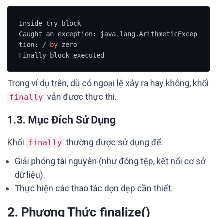
Inside try block

Caught an exception: java.lang.ArithmeticExcep
tion: 
/
by
 zero

Finally block executed
Trong ví dụ trên, dù có ngoại lệ xảy ra hay không, khối
vẫn được thực thi.
finally
1.3. Mục Đích Sử Dụng
Khối
thường được sử dụng để:
finally
Giải phóng tài nguyên (như đóng tệp, kết nối cơ sở
dữ liệu).
Thực hiện các thao tác dọn dẹp cần thiết.
2. Phương Thức finalize()