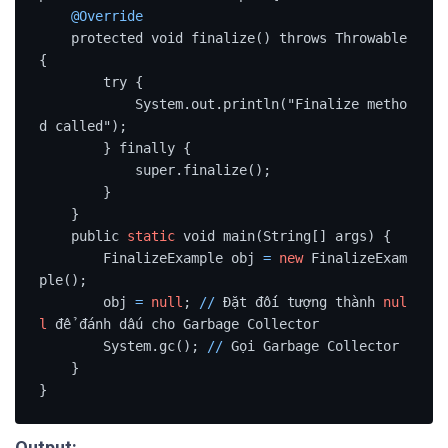
@Override
    protected void finalize() throws Throwable 
{

        try {

            System.out.println("Finalize metho
d called");

        } finally {

            super.finalize();

        }

    }

    public 
static
 void main(String[] args) {

        FinalizeExample obj 
=
new
 FinalizeExam
ple();

        obj 
=
null
; 
/
/
 Đặt đối tượng thành 
nul
l
 để đánh dấu cho Garbage Collector

        System.gc(); 
/
/
 Gọi Garbage Collector

    }

}
Output: