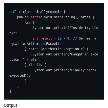
public class FinallyExample {

    public 
static
 void main(String[] args) {

        try {

            System.out.println("Inside try blo
ck");

int
result
=
10
/
0
; 
/
/
 Sẽ ném ra 
ngoại lệ ArithmeticException

        } catch (ArithmeticException e) {

            System.out.println("Caught an exce
ption: " 
+
 e);

        } finally {

            System.out.println("Finally block 
executed");

        }

    }

}
Output: