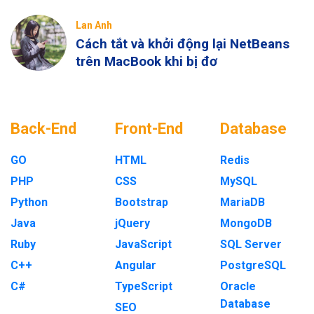
Lan Anh
Cách tắt và khởi động lại NetBeans
trên MacBook khi bị đơ
Back-End
Front-End
Database
GO
HTML
Redis
PHP
CSS
MySQL
Python
Bootstrap
MariaDB
Java
jQuery
MongoDB
Ruby
JavaScript
SQL Server
C++
Angular
PostgreSQL
C#
TypeScript
Oracle
Database
SEO