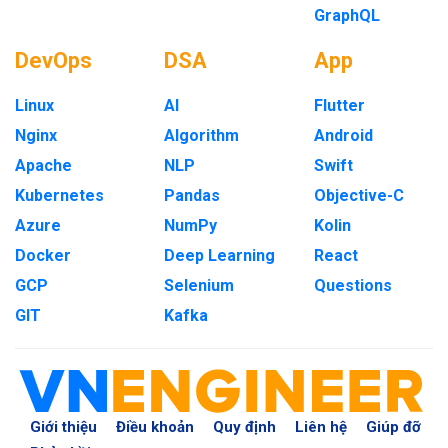
GraphQL
DevOps
DSA
App
Linux
AI
Flutter
Nginx
Algorithm
Android
Apache
NLP
Swift
Kubernetes
Pandas
Objective-C
Azure
NumPy
Kolin
Docker
Deep Learning
React
GCP
Selenium
Questions
GIT
Kafka
Giới thiệu
Điều khoản
Quy định
Liên hệ
Giúp đỡ