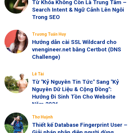
Từ Khóa Không Còn Là Trung Tâm –
Search Intent & Ngữ Cảnh Lên Ngôi
Trong SEO
Trương Tuấn Huy
Hướng dẫn cài SSL Wildcard cho
vnengineer.net bằng Certbot (DNS
Challenge)
Lê Tài
Từ "Kỷ Nguyên Tin Tức" Sang "Kỷ
Nguyên Dữ Liệu & Cộng Đồng":
Hướng Đi Sinh Tồn Cho Website
Năm 2026
Thơ Huỳnh
Thiết kế Database Fingerprint User –
Giải pháp nhận diện người dùng